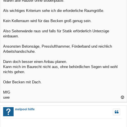
Waren alte Häuser ohne Bodenplatte.
Als wichtiges Kriterium sehe ich die erforderliche Raumgröße.
Kein Kellerraum wird für das Becken groß genug sein.
Also Seitenwände raus und falls für Statik erförderlich Unterzüge
einbauen.
Ansonsten Betonsäge, Presslufthammer, Förderband und reichlich
Arbeitshandschuhe.
Dann doch besser einen Anbau planen.
Kann mich im Baurecht nicht aus, ohne behördlichen Segen wird wohl
nichts gehen.
Oder Becken mit Dach.
MfG
uwe
a
c
melpool hilfe
h
o
b