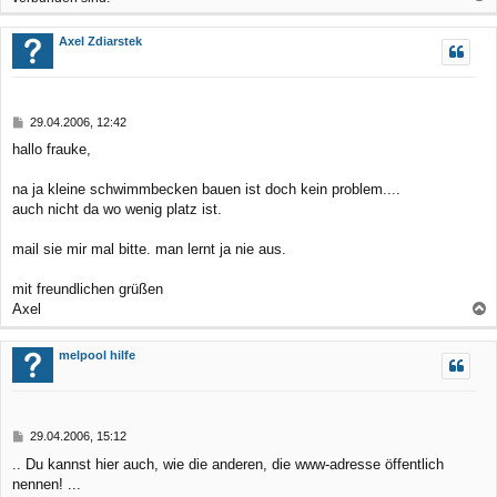
a
c
Axel Zdiarstek
h
o
b
B
29.04.2006, 12:42
e
e
hallo frauke,
n
i
t
r
na ja kleine schwimmbecken bauen ist doch kein problem....
a
auch nicht da wo wenig platz ist.
g
mail sie mir mal bitte. man lernt ja nie aus.
mit freundlichen grüßen
Axel
a
c
melpool hilfe
h
o
b
B
29.04.2006, 15:12
e
e
.. Du kannst hier auch, wie die anderen, die www-adresse öffentlich
n
i
nennen! ...
t