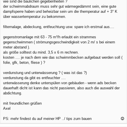
r
wie sind die baulichen gegebenheiten ?
a
der schwimmabdraum muss sehr gut wärmegedämmt sein, eine gute
g
dampfsperre haben und beheizbar sein um die themperatur auf + 3° K
über wassertemperatur zu bekommen.
filternalage, abdeckung, entfeuchtung usw. spare ich erstmal aus....
gegenstromanlage mit 63 - 75 m³/h erlaubt ein strammes
gegenschwimmen ( strömungsgeschwindigkeit von 2 m/ s bei einem
meter abstand ).
als größe solltest du mind. 3,5 x 6 m rechnen.
kosten .... je nach dem wie das schwimmbecken aufgebaut werden soll (
folie, gfk, beton, fliese ) ?
verdunstung und unterwässerung ? ( was ist das ?)
verdunstung da gibt es entfeuchter ....
unterwässerung denke unterspülen von gebäuden - wenn ads becken
dauerhaft dicht ist kann das nicht passieren, also auch die auswahl der
abdichtung.
mit freundlichen grüßen
Axel
PS: mehr findest du auf meiner HP ../ tips zum bauen
a