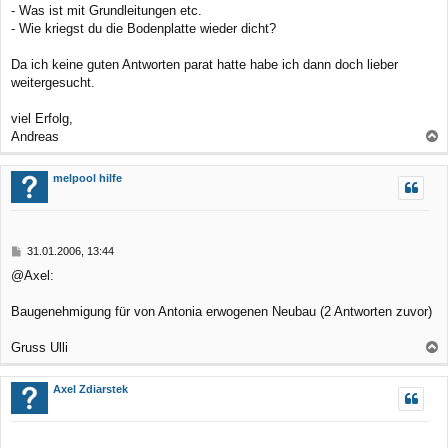
- Was ist mit Grundleitungen etc.
- Wie kriegst du die Bodenplatte wieder dicht?
Da ich keine guten Antworten parat hatte habe ich dann doch lieber
weitergesucht.
viel Erfolg,
Andreas
a
c
melpool hilfe
h
o
b
B
31.01.2006, 13:44
e
e
@Axel:
n
i
t
r
Baugenehmigung für von Antonia erwogenen Neubau (2 Antworten zuvor)
a
g
Gruss Ulli
a
c
Axel Zdiarstek
h
o
b