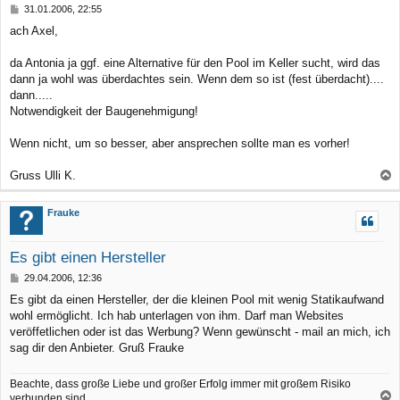
B
31.01.2006, 22:55
e
e
ach Axel,
n
i
t
r
da Antonia ja ggf. eine Alternative für den Pool im Keller sucht, wird das
a
dann ja wohl was überdachtes sein. Wenn dem so ist (fest überdacht)....
g
dann.....
Notwendigkeit der Baugenehmigung!
Wenn nicht, um so besser, aber ansprechen sollte man es vorher!
Gruss Ulli K.
a
c
Frauke
h
o
Es gibt einen Hersteller
b
B
29.04.2006, 12:36
e
e
Es gibt da einen Hersteller, der die kleinen Pool mit wenig Statikaufwand
n
i
wohl ermöglicht. Ich hab unterlagen von ihm. Darf man Websites
t
r
veröffetlichen oder ist das Werbung? Wenn gewünscht - mail an mich, ich
a
sag dir den Anbieter. Gruß Frauke
g
Beachte, dass große Liebe und großer Erfolg immer mit großem Risiko
verbunden sind.