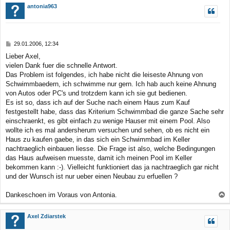
c
antonia963
h
o
b
B
29.01.2006, 12:34
e
e
Lieber Axel,
n
i
vielen Dank fuer die schnelle Antwort.
t
r
Das Problem ist folgendes, ich habe nicht die leiseste Ahnung von
a
Schwimmbaedern, ich schwimme nur gern. Ich hab auch keine Ahnung
g
von Autos oder PC's und trotzdem kann ich sie gut bedienen.
Es ist so, dass ich auf der Suche nach einem Haus zum Kauf
festgestellt habe, dass das Kriterium Schwimmbad die ganze Sache sehr
einschraenkt, es gibt einfach zu wenige Hauser mit einem Pool. Also
wollte ich es mal andersherum versuchen und sehen, ob es nicht ein
Haus zu kaufen gaebe, in das sich ein Schwimmbad im Keller
nachtraeglich einbauen liesse. Die Frage ist also, welche Bedingungen
das Haus aufweisen muesste, damit ich meinen Pool im Keller
bekommen kann :-). Vielleicht funktioniert das ja nachtraeglich gar nicht
und der Wunsch ist nur ueber einen Neubau zu erfuellen ?
Dankeschoen im Voraus von Antonia.
a
c
Axel Zdiarstek
h