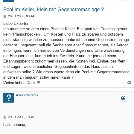
Pool im Keller, klein mit Gegenstromanlage ?
B
29.01.2006, 08:44
e
Liebe Experten !
i
Ich moechte so gern einen Pool im Keller. Ein sportives Trainingsgeraet,
t
r
kein "Planschbecken". Um Kosten und Platz zu sparen und trotzdem
a
nicht staendig wenden zu muessen, habe ich an eine Gegenstromanlage
g
gedacht. Insgesamt soll die Sache aber eher Spass machen, als Aerger
einbringen, wenn ich hier so von Verdunstungen und Unterwaesserung
der Haeuser lese, komm ich ins Zweifeln. Kann mir jemand einen
Erfahrungsbericht zukommen lassen, die Kosten inkl. Einbau beziffern
und sagen, welche baulichen Gegebenheiteen das Haus ansich
aufweisen sollte ? Wie gross waere denn ein Pool mit Gegenstromanlage,
in dem man bequem schwimmen kann ?
Vielen lieben Dank !!!
a
c
Axel Zdiarstek
h
o
b
B
29.01.2006, 10:40
e
e
hallo antonia,
n
i
t