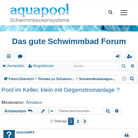
Das gute Schwimmbad Forum
Such
E
ch
or
n
eg
Anmelden
Registrieren
ne
en
m
ist
S
Foren-Übersicht
Themen zu Schwimmbad
Schwimmbadanlagen, Wellnessbereiche
llz
el
rie
u
Pool im Keller, klein mit Gegenstromanlage ?
c
ug
de
re
h
Moderator:
Amateur
riff
n
n
e
Suche
Erweiter
Antworten
1
2
17 Beiträge
Nächste
antonia963