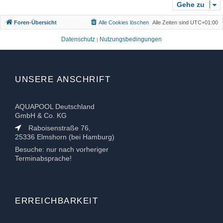
Gehe zu
e
n
Foren-Übersicht
Alle Cookies löschen
Alle Zeiten sind
UTC+01:00
Datenschutz
Nutzungsbedingungen
|
UNSERE ANSCHRIFT
AQUAPOOL Deutschland
GmbH & Co. KG
Raboisenstraße 76,
25336 Elmshorn (bei Hamburg)
Besuche: nur nach vorheriger
Terminabsprache!
ERREICHBARKEIT