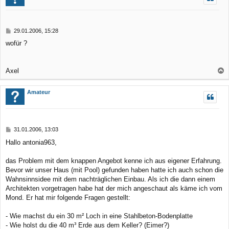
h
o
b
B
29.01.2006, 15:28
e
e
wofür ?
n
i
t
r
a
Axel
g
a
c
Amateur
h
o
b
B
31.01.2006, 13:03
e
e
Hallo antonia963,
n
i
t
r
das Problem mit dem knappen Angebot kenne ich aus eigener Erfahrung.
a
Bevor wir unser Haus (mit Pool) gefunden haben hatte ich auch schon die
g
Wahnsinnsidee mit dem nachträglichen Einbau. Als ich die dann einem
Architekten vorgetragen habe hat der mich angeschaut als käme ich vom
Mond. Er hat mir folgende Fragen gestellt:
- Wie machst du ein 30 m² Loch in eine Stahlbeton-Bodenplatte
- Wie holst du die 40 m³ Erde aus dem Keller? (Eimer?)