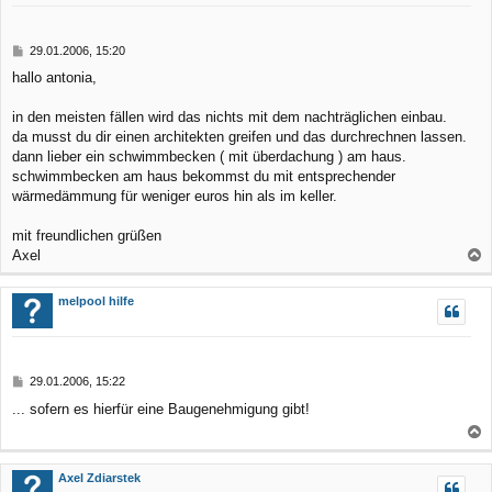
o
b
B
29.01.2006, 15:20
e
e
hallo antonia,
n
i
t
r
in den meisten fällen wird das nichts mit dem nachträglichen einbau.
a
da musst du dir einen architekten greifen und das durchrechnen lassen.
g
dann lieber ein schwimmbecken ( mit überdachung ) am haus.
schwimmbecken am haus bekommst du mit entsprechender
wärmedämmung für weniger euros hin als im keller.
mit freundlichen grüßen
Axel
a
c
melpool hilfe
h
o
b
B
29.01.2006, 15:22
e
e
... sofern es hierfür eine Baugenehmigung gibt!
n
i
t
r
a
a
c
Axel Zdiarstek
g