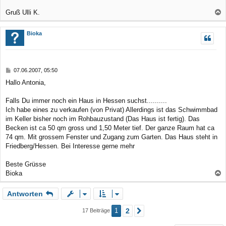
r
a
Gruß Ulli K.
g
a
c
Bioka
h
o
b
B
07.06.2007, 05:50
e
e
Hallo Antonia,
n
i
t
r
Falls Du immer noch ein Haus in Hessen suchst..........
a
Ich habe eines zu verkaufen (von Privat) Allerdings ist das Schwimmbad
g
im Keller bisher noch im Rohbauzustand (Das Haus ist fertig). Das
Becken ist ca 50 qm gross und 1,50 Meter tief. Der ganze Raum hat ca
74 qm. Mit grossem Fenster und Zugang zum Garten. Das Haus steht in
Friedberg/Hessen. Bei Interesse gerne mehr
Beste Grüsse
Bioka
a
Antworten
c
h
1
2
17 Beiträge
Nächste
o
b