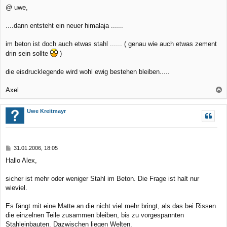
e
@ uwe,
n
i
t
r
....dann entsteht ein neuer himalaja ......
a
g
im beton ist doch auch etwas stahl ...... ( genau wie auch etwas zement
drin sein sollte
)
die eisdrucklegende wird wohl ewig bestehen bleiben.....
Axel
a
c
Uwe Kreitmayr
h
o
b
B
31.01.2006, 18:05
e
e
Hallo Alex,
n
i
t
r
sicher ist mehr oder weniger Stahl im Beton. Die Frage ist halt nur
a
wieviel.
g
Es fängt mit eine Matte an die nicht viel mehr bringt, als das bei Rissen
die einzelnen Teile zusammen bleiben, bis zu vorgespannten
Stahleinbauten. Dazwischen liegen Welten.