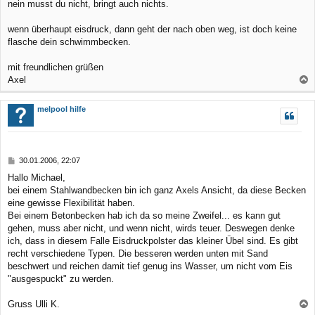
r
nein musst du nicht, bringt auch nichts.
a
g
wenn überhaupt eisdruck, dann geht der nach oben weg, ist doch keine
flasche dein schwimmbecken.
mit freundlichen grüßen
Axel
a
c
melpool hilfe
h
o
b
B
30.01.2006, 22:07
e
e
Hallo Michael,
n
i
bei einem Stahlwandbecken bin ich ganz Axels Ansicht, da diese Becken
t
r
eine gewisse Flexibilität haben.
a
Bei einem Betonbecken hab ich da so meine Zweifel... es kann gut
g
gehen, muss aber nicht, und wenn nicht, wirds teuer. Deswegen denke
ich, dass in diesem Falle Eisdruckpolster das kleiner Übel sind. Es gibt
recht verschiedene Typen. Die besseren werden unten mit Sand
beschwert und reichen damit tief genug ins Wasser, um nicht vom Eis
"ausgespuckt" zu werden.
Gruss Ulli K.