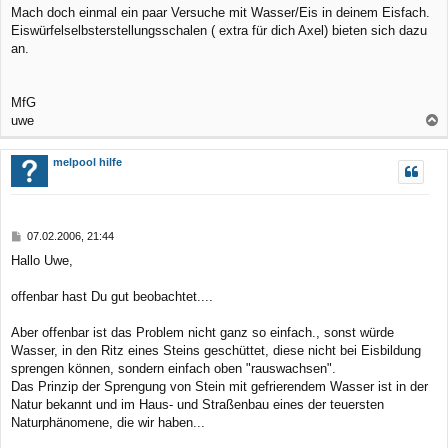
Mach doch einmal ein paar Versuche mit Wasser/Eis in deinem Eisfach.
Eiswürfelselbsterstellungsschalen ( extra für dich Axel) bieten sich dazu
an.
MfG
uwe
a
c
melpool hilfe
h
o
b
B
07.02.2006, 21:44
e
e
Hallo Uwe,
n
i
t
r
offenbar hast Du gut beobachtet....
a
g
Aber offenbar ist das Problem nicht ganz so einfach., sonst würde
Wasser, in den Ritz eines Steins geschüttet, diese nicht bei Eisbildung
sprengen können, sondern einfach oben "rauswachsen".
Das Prinzip der Sprengung von Stein mit gefrierendem Wasser ist in der
Natur bekannt und im Haus- und Straßenbau eines der teuersten
Naturphänomene, die wir haben...