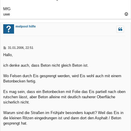
MfG
uwe
a
c
melpool hilfe
h
o
b
B
31.01.2006, 22:51
e
e
Hallo,
n
i
t
r
ich denke auch, dass Beton nicht gleich Beton ist.
a
g
Wo Felsen durch Eis gesprengt werden, wird Eis wohl auch mit einem
Betonbecken fertig.
Es mag sein, dass ein Betonbecken mit Folie das Eis partiell nach oben
rutschen lässt, aber Beton alleine mit deutlich rauherer Oberfläche
sicherlich nicht.
Warum sind die Straßen im Frühjahr besonders kaputt? Weil das Eis in
die kleinen Ritzen eingedrungen ist und dann dort den Asphalt / Beton
gesprengt hat.