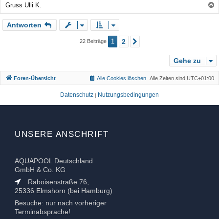
Gruss Ulli K.
a
Antworten
c
h
1
2
22 Beiträge
Nächste
o
b
Gehe zu
e
n
Foren-Übersicht
Alle Cookies löschen
Alle Zeiten sind
UTC+01:00
Datenschutz
Nutzungsbedingungen
|
UNSERE ANSCHRIFT
AQUAPOOL Deutschland
GmbH & Co. KG
Raboisenstraße 76,
25336 Elmshorn (bei Hamburg)
Besuche: nur nach vorheriger
Terminabsprache!