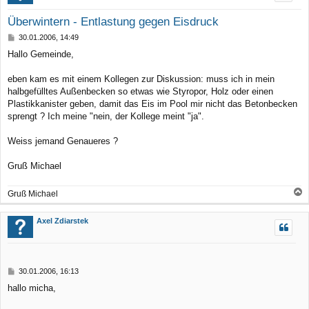
Überwintern - Entlastung gegen Eisdruck
B
30.01.2006, 14:49
e
Hallo Gemeinde,
i
t
r
eben kam es mit einem Kollegen zur Diskussion: muss ich in mein
a
halbgefülltes Außenbecken so etwas wie Styropor, Holz oder einen
g
Plastikkanister geben, damit das Eis im Pool mir nicht das Betonbecken
sprengt ? Ich meine "nein, der Kollege meint "ja".
Weiss jemand Genaueres ?
Gruß Michael
Gruß Michael
a
c
Axel Zdiarstek
h
o
b
B
30.01.2006, 16:13
e
e
hallo micha,
n
i
t