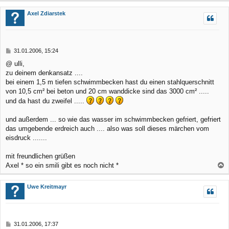
a
c
Axel Zdiarstek
h
o
b
B
31.01.2006, 15:24
e
e
@ ulli,
n
i
zu deinem denkansatz ....
t
r
bei einem 1,5 m tiefen schwimmbecken hast du einen stahlquerschnitt
a
von 10,5 cm² bei beton und 20 cm wanddicke sind das 3000 cm² .....
g
und da hast du zweifel .....
und außerdem ... so wie das wasser im schwimmbecken gefriert, gefriert
das umgebende erdreich auch .... also was soll dieses märchen vom
eisdruck .......
mit freundlichen grüßen
Axel * so ein smili gibt es noch nicht *
a
c
Uwe Kreitmayr
h
o
b
B
31.01.2006, 17:37
e