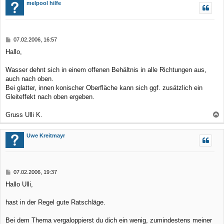
c
melpool hilfe
h
o
b
B
07.02.2006, 16:57
e
e
Hallo,
n
i
t
r
Wasser dehnt sich in einem offenen Behältnis in alle Richtungen aus,
a
auch nach oben.
g
Bei glatter, innen konischer Oberfläche kann sich ggf. zusätzlich ein
Gleiteffekt nach oben ergeben.
Gruss Ulli K.
a
c
Uwe Kreitmayr
h
o
b
B
07.02.2006, 19:37
e
e
Hallo Ulli,
n
i
t
r
hast in der Regel gute Ratschläge.
a
g
Bei dem Thema vergaloppierst du dich ein wenig, zumindestens meiner