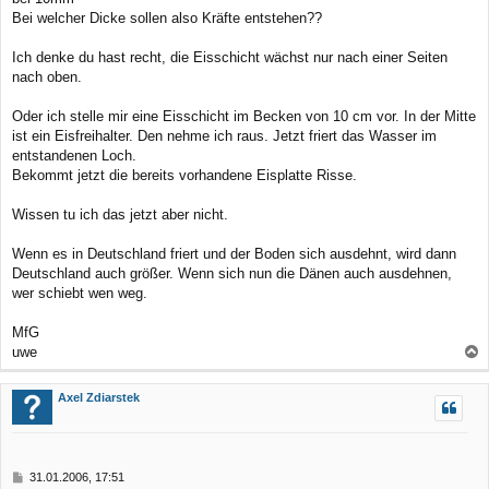
Bei welcher Dicke sollen also Kräfte entstehen??
Ich denke du hast recht, die Eisschicht wächst nur nach einer Seiten
nach oben.
Oder ich stelle mir eine Eisschicht im Becken von 10 cm vor. In der Mitte
ist ein Eisfreihalter. Den nehme ich raus. Jetzt friert das Wasser im
entstandenen Loch.
Bekommt jetzt die bereits vorhandene Eisplatte Risse.
Wissen tu ich das jetzt aber nicht.
Wenn es in Deutschland friert und der Boden sich ausdehnt, wird dann
Deutschland auch größer. Wenn sich nun die Dänen auch ausdehnen,
wer schiebt wen weg.
MfG
uwe
a
c
Axel Zdiarstek
h
o
b
B
31.01.2006, 17:51
e