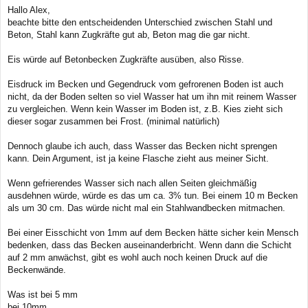
e
Hallo Alex,
n
i
beachte bitte den entscheidenden Unterschied zwischen Stahl und
t
r
Beton, Stahl kann Zugkräfte gut ab, Beton mag die gar nicht.
a
g
Eis würde auf Betonbecken Zugkräfte ausüben, also Risse.
Eisdruck im Becken und Gegendruck vom gefrorenen Boden ist auch
nicht, da der Boden selten so viel Wasser hat um ihn mit reinem Wasser
zu vergleichen. Wenn kein Wasser im Boden ist, z.B. Kies zieht sich
dieser sogar zusammen bei Frost. (minimal natürlich)
Dennoch glaube ich auch, dass Wasser das Becken nicht sprengen
kann. Dein Argument, ist ja keine Flasche zieht aus meiner Sicht.
Wenn gefrierendes Wasser sich nach allen Seiten gleichmäßig
ausdehnen würde, würde es das um ca. 3% tun. Bei einem 10 m Becken
als um 30 cm. Das würde nicht mal ein Stahlwandbecken mitmachen.
Bei einer Eisschicht von 1mm auf dem Becken hätte sicher kein Mensch
bedenken, dass das Becken auseinanderbricht. Wenn dann die Schicht
auf 2 mm anwächst, gibt es wohl auch noch keinen Druck auf die
Beckenwände.
Was ist bei 5 mm
bei 10mm