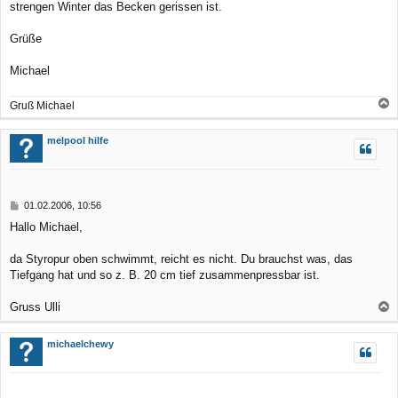
strengen Winter das Becken gerissen ist.
Grüße
Michael
Gruß Michael
a
c
melpool hilfe
h
o
b
B
01.02.2006, 10:56
e
e
Hallo Michael,
n
i
t
r
da Styropur oben schwimmt, reicht es nicht. Du brauchst was, das
a
Tiefgang hat und so z. B. 20 cm tief zusammenpressbar ist.
g
Gruss Ulli
a
c
michaelchewy
h
o
b