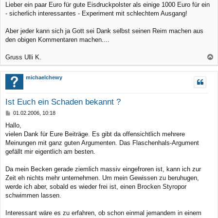
Lieber ein paar Euro für gute Eisdruckpolster als einige 1000 Euro für ein
- sicherlich interessantes - Experiment mit schlechtem Ausgang!
Aber jeder kann sich ja Gott sei Dank selbst seinen Reim machen aus
den obigen Kommentaren machen....
Gruss Ulli K.
a
c
michaelchewy
h
o
Ist Euch ein Schaden bekannt ?
b
B
01.02.2006, 10:18
e
e
Hallo,
n
i
vielen Dank für Eure Beiträge. Es gibt da offensichtlich mehrere
t
r
Meinungen mit ganz guten Argumenten. Das Flaschenhals-Argument
a
gefällt mir eigentlich am besten.
g
Da mein Becken gerade ziemlich massiv eingefroren ist, kann ich zur
Zeit eh nichts mehr unternehmen. Um mein Gewissen zu beruhugen,
werde ich aber, sobald es wieder frei ist, einen Brocken Styropor
schwimmen lassen.
Interessant wäre es zu erfahren, ob schon einmal jemandem in einem