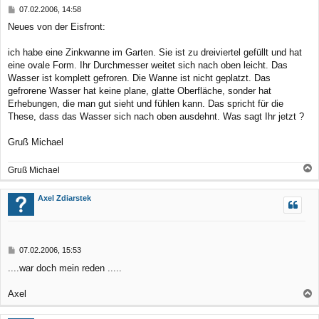
B
07.02.2006, 14:58
e
e
Neues von der Eisfront:
n
i
t
r
ich habe eine Zinkwanne im Garten. Sie ist zu dreiviertel gefüllt und hat
a
eine ovale Form. Ihr Durchmesser weitet sich nach oben leicht. Das
g
Wasser ist komplett gefroren. Die Wanne ist nicht geplatzt. Das
gefrorene Wasser hat keine plane, glatte Oberfläche, sonder hat
Erhebungen, die man gut sieht und fühlen kann. Das spricht für die
These, dass das Wasser sich nach oben ausdehnt. Was sagt Ihr jetzt ?
Gruß Michael
Gruß Michael
a
c
Axel Zdiarstek
h
o
b
B
07.02.2006, 15:53
e
e
....war doch mein reden .....
n
i
t
r
Axel
a
a
g