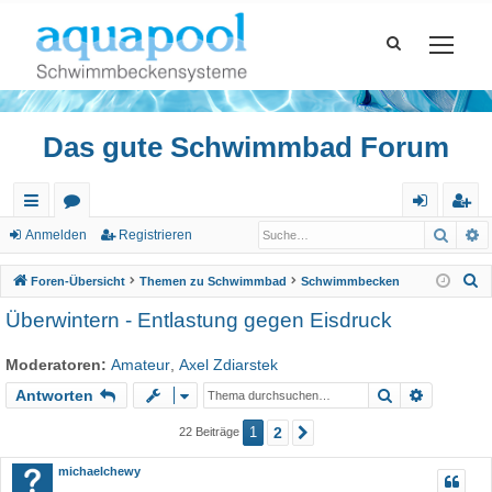
Das gute Schwimmbad Forum
Such
E
ch
or
n
eg
Anmelden
Registrieren
ne
en
m
ist
S
Foren-Übersicht
Themen zu Schwimmbad
Schwimmbecken
llz
el
rie
u
Überwintern - Entlastung gegen Eisdruck
c
ug
de
re
h
Moderatoren:
Amateur
,
Axel Zdiarstek
riff
n
n
e
Suche
Erweiter
Antworten
1
2
22 Beiträge
Nächste
michaelchewy