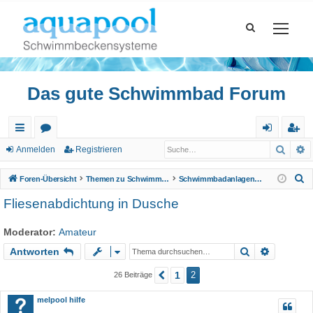
Das gute Schwimmbad Forum
Such
E
ch
or
n
eg
Anmelden
Registrieren
ne
en
m
ist
S
Foren-Übersicht
Themen zu Schwimmbad
Schwimmbadanlagen, Wellnessbereiche
llz
el
rie
u
Fliesenabdichtung in Dusche
c
ug
de
re
h
Moderator:
Amateur
riff
n
n
e
Suche
Erweiter
Antworten
1
2
26 Beiträge
Vorherige
melpool hilfe