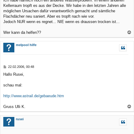
Ich habe nämlich noch ein anderes Wasserproblem: In einem anderen
Kellerraum tropft es aus der Decke. Wir habe in den letzten Jahren alle
möglichen Ursachen dafür verantwortlich gemacht und sämtliche
Flachdächer neu saniert. Aber es tropft nach wie vor.
Jedoch NUR wenn es regnet... NIE wenn es draussen trocken ist...
Wer kann da helfen??
a
c
melpool hilfe
h
o
b
B
22.02.2006, 00:48
e
e
Hallo Rusei,
n
i
t
r
schau mal:
a
g
http://www.astrail.de/gebaeude.htm
Gruss Ulli K.
a
c
rusei
h
o