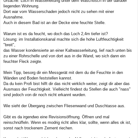
Ursache: Loch in Wasserleitung unter dem Waschtisch in der darüber
liegenden Wohnung.
Dort war vom Wasserschaden jedoch nicht zu sehen mit einer
Ausnahme.
Auch in diesem Bad ist an der Decke eine feuchte Stelle.
Warum ist es da feucht, wo doch das Loch 2,4m tiefer ist?
Lösung: im Installationskanal machte sich die hohe Luftfeuchtigkeit
"breit",
das Wasser kondensierte an einer Kaltwasserleitung, lief nach unten bis
zu einer Rohrschelle und von dort aus in die Wand, wo sich dann ein
feuchter Fleck zeigte.
Mein Tipp, besorg dir ein Messgerät mit dem du die Feuchte in den
Wänden und Boden feststellen kannst.
Da du kein Profi bist hilft dir das nicht wirklich weiter, zeigt dir aber das
Ausmass der Feuchtigkeit. Vielleicht findest du Stellen die auch "nass"
sind jedoch von dir noch nicht erkannt wurden.
Wie sieht der Übergang zwischen Fliesenwand und Duschtasse aus.
Gibt es da irgendwo eine Revisionsöffnung. Öffnen und mal
reinschnüffeln. Wenn es modrig richt alles klar, sollte, wenn alles ok ist,
sonst nach trockenem Zement riechen.