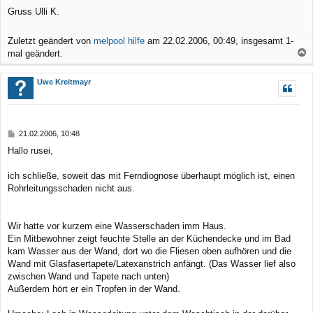
Gruss Ulli K.
Zuletzt geändert von
melpool hilfe
am 22.02.2006, 00:49, insgesamt 1-
mal geändert.
a
c
Uwe Kreitmayr
h
o
b
B
21.02.2006, 10:48
e
e
Hallo rusei,
n
i
t
r
ich schließe, soweit das mit Ferndiognose überhaupt möglich ist, einen
a
Rohrleitungsschaden nicht aus.
g
Wir hatte vor kurzem eine Wasserschaden imm Haus.
Ein Mitbewohner zeigt feuchte Stelle an der Küchendecke und im Bad
kam Wasser aus der Wand, dort wo die Fliesen oben aufhören und die
Wand mit Glasfasertapete/Latexanstrich anfängt. (Das Wasser lief also
zwischen Wand und Tapete nach unten)
Außerdem hört er ein Tropfen in der Wand.