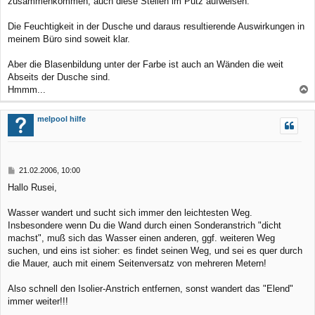
zusammenkommen, auch diese Stellen im Putz aufweisen.
Die Feuchtigkeit in der Dusche und daraus resultierende Auswirkungen in
meinem Büro sind soweit klar.
Aber die Blasenbildung unter der Farbe ist auch an Wänden die weit
Abseits der Dusche sind.
Hmmm...
a
c
melpool hilfe
h
o
b
B
21.02.2006, 10:00
e
e
Hallo Rusei,
n
i
t
r
Wasser wandert und sucht sich immer den leichtesten Weg.
a
Insbesondere wenn Du die Wand durch einen Sonderanstrich "dicht
g
machst", muß sich das Wasser einen anderen, ggf. weiteren Weg
suchen, und eins ist sioher: es findet seinen Weg, und sei es quer durch
die Mauer, auch mit einem Seitenversatz von mehreren Metern!
Also schnell den Isolier-Anstrich entfernen, sonst wandert das "Elend"
immer weiter!!!