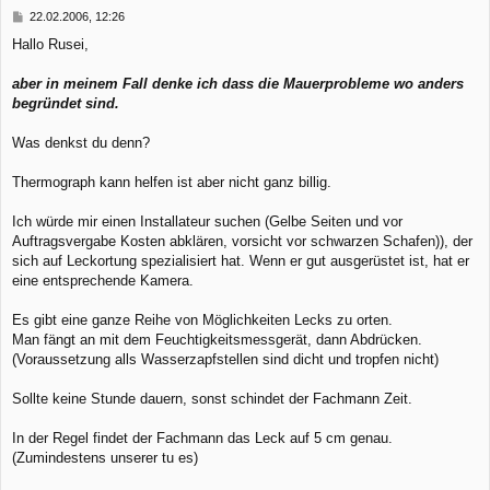
b
B
22.02.2006, 12:26
e
e
Hallo Rusei,
n
i
t
r
aber in meinem Fall denke ich dass die Mauerprobleme wo anders
a
begründet sind.
g
Was denkst du denn?
Thermograph kann helfen ist aber nicht ganz billig.
Ich würde mir einen Installateur suchen (Gelbe Seiten und vor
Auftragsvergabe Kosten abklären, vorsicht vor schwarzen Schafen)), der
sich auf Leckortung spezialisiert hat. Wenn er gut ausgerüstet ist, hat er
eine entsprechende Kamera.
Es gibt eine ganze Reihe von Möglichkeiten Lecks zu orten.
Man fängt an mit dem Feuchtigkeitsmessgerät, dann Abdrücken.
(Voraussetzung alls Wasserzapfstellen sind dicht und tropfen nicht)
Sollte keine Stunde dauern, sonst schindet der Fachmann Zeit.
In der Regel findet der Fachmann das Leck auf 5 cm genau.
(Zumindestens unserer tu es)