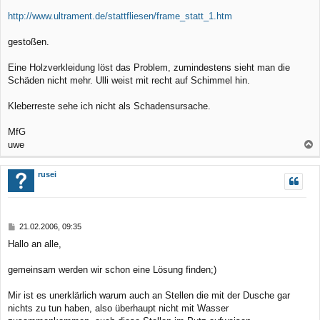
http://www.ultrament.de/stattfliesen/frame_statt_1.htm
gestoßen.
Eine Holzverkleidung löst das Problem, zumindestens sieht man die
Schäden nicht mehr. Ulli weist mit recht auf Schimmel hin.
Kleberreste sehe ich nicht als Schadensursache.
MfG
uwe
a
c
rusei
h
o
b
B
21.02.2006, 09:35
e
e
Hallo an alle,
n
i
t
r
gemeinsam werden wir schon eine Lösung finden;)
a
g
Mir ist es unerklärlich warum auch an Stellen die mit der Dusche gar
nichts zu tun haben, also überhaupt nicht mit Wasser