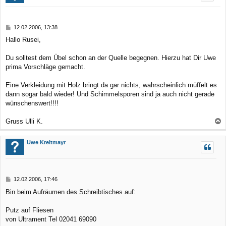
B
12.02.2006, 13:38
e
Hallo Rusei,
i
t
r
Du solltest dem Übel schon an der Quelle begegnen. Hierzu hat Dir Uwe
a
prima Vorschläge gemacht.
g
Eine Verkleidung mit Holz bringt da gar nichts, wahrscheinlich müffelt es
dann sogar bald wieder! Und Schimmelsporen sind ja auch nicht gerade
wünschenswert!!!!
Gruss Ulli K.
a
c
Uwe Kreitmayr
h
o
b
B
12.02.2006, 17:46
e
e
Bin beim Aufräumen des Schreibtisches auf:
n
i
t
r
Putz auf Fliesen
a
von Ultrament Tel 02041 69090
g