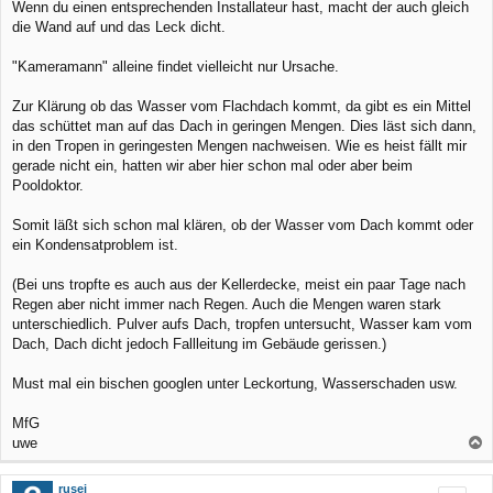
Wenn du einen entsprechenden Installateur hast, macht der auch gleich
die Wand auf und das Leck dicht.
"Kameramann" alleine findet vielleicht nur Ursache.
Zur Klärung ob das Wasser vom Flachdach kommt, da gibt es ein Mittel
das schüttet man auf das Dach in geringen Mengen. Dies läst sich dann,
in den Tropen in geringesten Mengen nachweisen. Wie es heist fällt mir
gerade nicht ein, hatten wir aber hier schon mal oder aber beim
Pooldoktor.
Somit läßt sich schon mal klären, ob der Wasser vom Dach kommt oder
ein Kondensatproblem ist.
(Bei uns tropfte es auch aus der Kellerdecke, meist ein paar Tage nach
Regen aber nicht immer nach Regen. Auch die Mengen waren stark
unterschiedlich. Pulver aufs Dach, tropfen untersucht, Wasser kam vom
Dach, Dach dicht jedoch Fallleitung im Gebäude gerissen.)
Must mal ein bischen googlen unter Leckortung, Wasserschaden usw.
MfG
uwe
a
c
rusei