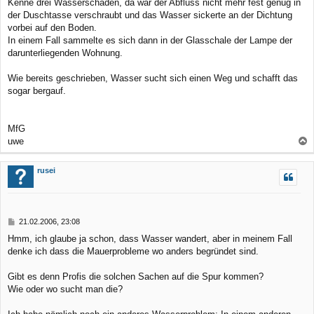
Kenne drei Wasserschäden, da war der Abfluss nicht mehr fest genug in
der Duschtasse verschraubt und das Wasser sickerte an der Dichtung
vorbei auf den Boden.
In einem Fall sammelte es sich dann in der Glasschale der Lampe der
darunterliegenden Wohnung.
Wie bereits geschrieben, Wasser sucht sich einen Weg und schafft das
sogar bergauf.
MfG
uwe
a
c
rusei
h
o
b
B
21.02.2006, 23:08
e
e
Hmm, ich glaube ja schon, dass Wasser wandert, aber in meinem Fall
n
i
denke ich dass die Mauerprobleme wo anders begründet sind.
t
r
a
Gibt es denn Profis die solchen Sachen auf die Spur kommen?
g
Wie oder wo sucht man die?