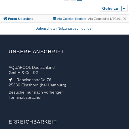
b
Gehe zu
e
n
Foren-Übersicht
Alle Cookies löschen
Alle Zeiten sind
UTC+01:00
Datenschutz
Nutzungsbedingungen
|
UNSERE ANSCHRIFT
AQUAPOOL Deutschland
GmbH & Co. KG
Raboisenstraße 76,
25336 Elmshorn (bei Hamburg)
Besuche: nur nach vorheriger
Terminabsprache!
ERREICHBARKEIT