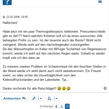
h
o
b
B
22.02.2006, 19:05
e
e
Hallöchen!
n
i
t
r
Habe jetzt mit ein paar Thermografiespezis telefoniert. Preisunterschiede
a
gibt es da!!?? Nach welchen Kriterien soll ich da einen aussuchen. Alle
g
behaupten Profis zu sein. Ist der teuerste auch der Beste? Wohl nicht
zwingend. Werde wohl auf den nächstliegenden zurückgreifen.
Da das Wassertropfen im Keller mit 99%iger Sicherheit von Regenwasser
kommt, werde ich wohl auf den nächsten Regen warte. Sobald es wieder
tropft rufe ich den dann an.
Zu meinem zweiten Problem im Schwimmbad mit den feuchten Stellen in
der Wand werde ich wohl damit auch nicht weiterkommen. Ein Freund
meint, es wäre sicher die Unverträglichkeit vom den
Klebstoffrückständen und der Latexfarbe. Tja...
Danke nochmals für alle Ratschläge!!!
a
Antworten
c
h
1
2
26 Beiträge
Vorherige
o