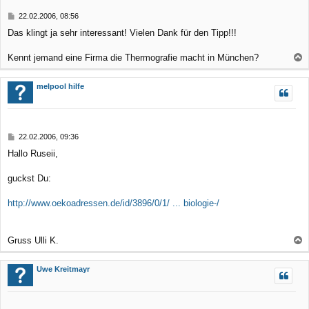
b
B
22.02.2006, 08:56
e
e
Das klingt ja sehr interessant! Vielen Dank für den Tipp!!!
n
i
t
r
Kennt jemand eine Firma die Thermografie macht in München?
a
a
g
c
melpool hilfe
h
o
b
B
22.02.2006, 09:36
e
e
Hallo Ruseii,
n
i
t
r
guckst Du:
a
g
http://www.oekoadressen.de/id/3896/0/1/ ... biologie-/
Gruss Ulli K.
a
c
Uwe Kreitmayr
h
o