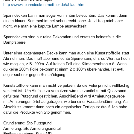
http://www.spanndecken-mettner.de/ablauf.htm
Spanndecken kann man sogar von hinten beleuchten. Das kommt dann
einem blauen Sommerhimmel schon recht nahe. Jetzt frag mich aber
nicht, wie man eine kaputte Lampe auswechselt.
Spanndecken sind nur reine Dekoration und ersetzen keinesfalls die
Dampfsperre.
Unter einer abgehängten Decke kann man auch eine Kunststofffolie statt
Alu nehmen. Das muß aber eine echte Sperre sein, d.h. sd-Wert so hoch
wie möglich, z.B. 200m. Auf keinen Fall eine Klimamembran o.ä. Wenn
du keine 200m Folie bekommst nimm 2 x 100m übereinander. Ist evtl.
sogar sicherer gegen Beschädigung.
Kunststofffolie kann man nicht verputzen, da die Folie ja nicht vollflächig
verklebt ist. Um Alufolie zu verputzen wird sie zunächst mit Quarzsand-
gefülltem Putzgrund gestrichen. Anschließend wird Armierungsgewebe
mit Armierungsmörtel aufgetragen, wie bei einer Fassadendämmung. Als
Abschluss kommt dann noch ein organischer Fertigputz drauf. Ich habe
dafür die Produkte von Sto genommen.
Grundierung: Sto Putzgrund
Armierung: Sto Armierungsmörtel
Endbeschichtung: Stolit MP