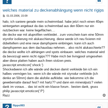
welches material zu deckenabhängung wenn nicht rigips
B
01.03.2006, 15:09
e
halo, ich saniere gerade mein schwimmbad. habe jetzt noch einen 40qm
i
wintergarten angebaut da das schwimmbad aus den 60ern nur ein
t
r
nutzbecken war. keine liegeflächen....
a
die decke war mit aluprofilen verkleidet.. zum vorschein kam eine 50mm
g
styrofor isolierung mit alukaschierung. diese werde ich neu fixieren mit
dübeltellern und eine neue dampfsperre einbringen. kann ich auch
dampfsperren aus dem dachausbau nehmen... also nicht alukaschierte??
die decke wollte ich abhängen und spots einbauen. welches material wird
da bevorzugt wenn nicht rigips??? Habe mich bei livingpool umgesehen
aber diese platten haben auch ihren stolzen preis.
javascript:emoticon(':shock:')
Shockedwenn ich alle wände und decken damit verkleide bin ich ein
halbes vermögen los. wenn ich die wände mit styrodur verkleide (ich
denke an 50mm) dann die alufolie aufklebe. wie bekomme ich die
gewebematte darauf fest? mit hartz?? und dann ein mineralputz? vielen
dank im voraus... das ist echt ein klasse forum.. besten dank, gruss
philip javascript:emoticon(':P')
Razz
a
c
flippo993