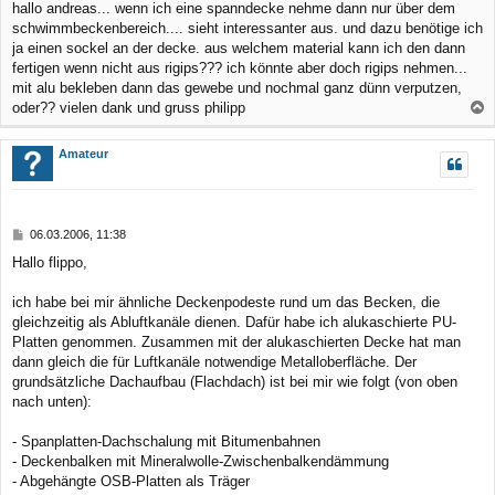
hallo andreas... wenn ich eine spanndecke nehme dann nur über dem
n
i
schwimmbeckenbereich.... sieht interessanter aus. und dazu benötige ich
t
r
ja einen sockel an der decke. aus welchem material kann ich den dann
a
fertigen wenn nicht aus rigips??? ich könnte aber doch rigips nehmen...
g
mit alu bekleben dann das gewebe und nochmal ganz dünn verputzen,
oder?? vielen dank und gruss philipp
a
c
Amateur
h
o
b
B
06.03.2006, 11:38
e
e
Hallo flippo,
n
i
t
r
ich habe bei mir ähnliche Deckenpodeste rund um das Becken, die
a
gleichzeitig als Abluftkanäle dienen. Dafür habe ich alukaschierte PU-
g
Platten genommen. Zusammen mit der alukaschierten Decke hat man
dann gleich die für Luftkanäle notwendige Metalloberfläche. Der
grundsätzliche Dachaufbau (Flachdach) ist bei mir wie folgt (von oben
nach unten):
- Spanplatten-Dachschalung mit Bitumenbahnen
- Deckenbalken mit Mineralwolle-Zwischenbalkendämmung
- Abgehängte OSB-Platten als Träger