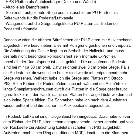
- EPS-Platten als Alufolienträger (Decke und Wände)
- Alufolie als Dampfsperre
- Senkrecht aufgeklebte Stege aus alukaschierten PU-Platten als
Seitenwände für die Podeste/Luftkanäle
- Waagerecht auf die Stege aufgeklebte PU-Platten als Boden der
Podeste/Luftkanäle
Danach wurden die offenen Stirnflächen der PU-Platten mit Aluklebeband
abgedeckt, wie beschrieben alles mit Putzgrund gestrichen und verputzt.
Die Abhängung der Decke liegt so außerhalb der Hallenluft und muss
deshalb nicht besonders korrosionsfest sein (normale C-Profile).
Innerhalb der Dampfsperre ist alles geklebt. Die umlaufenden Podeste
sind bei mir ca 50 cm breit. Dafür reichten zwei 3 cm breite Stege. Falls
die Podeste bei dir wesentlich breiter sind würde ich entprechend mehr
Stege vorsehen. Verklebt habe ich die Stege und Platten mit Ottocoll
P83. Beim Kleben der Podestböden habe ich während der Aushärtezeit
lange Spanplattenschrauben durch die Platten in die Stege geschraubt
(ganz locker mit der Hand), damit die Platten fest angedrückt werden und
sich keine Spalte bilden. Die Schrauben habe ich nach dem Aushärten
wieder entfernt und die Löcher mit Aluklebeband abgedichtet.
In Podest/ Luftkanal sind Halogenleuchten eingebaut. Dazu habe ich vor
dem Einbau der PU-Platten schon entsprechende Löcher gebohrt und von
der Rückseite zur Abdichtung Edelstahlschalen mit P83 aufgeklebt.
Außerdem noch einen Ring aus dünnem MDF, damit sich die Klammern