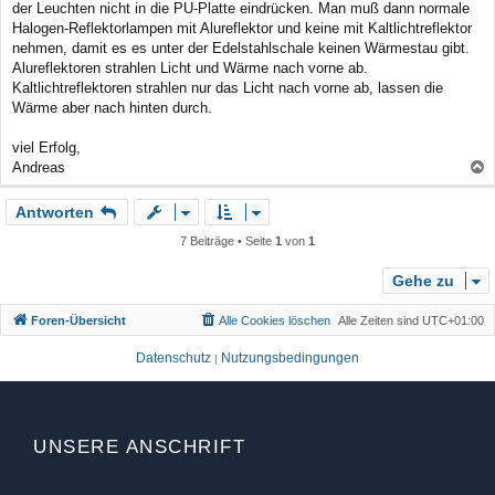
der Leuchten nicht in die PU-Platte eindrücken. Man muß dann normale
Halogen-Reflektorlampen mit Alureflektor und keine mit Kaltlichtreflektor
nehmen, damit es es unter der Edelstahlschale keinen Wärmestau gibt.
Alureflektoren strahlen Licht und Wärme nach vorne ab.
Kaltlichtreflektoren strahlen nur das Licht nach vorne ab, lassen die
Wärme aber nach hinten durch.
viel Erfolg,
Andreas
a
Antworten
c
h
7 Beiträge • Seite
1
von
1
o
b
Gehe zu
e
Foren-Übersicht
Alle Cookies löschen
Alle Zeiten sind
UTC+01:00
n
Datenschutz
Nutzungsbedingungen
|
UNSERE ANSCHRIFT