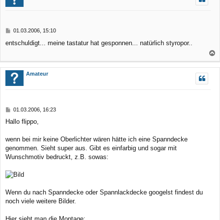
h
o
b
B
01.03.2006, 15:10
e
e
entschuldigt... meine tastatur hat gesponnen... natürlich styropor..
n
i
t
r
a
a
c
Amateur
g
h
o
b
B
01.03.2006, 16:23
e
e
Hallo flippo,
n
i
t
r
wenn bei mir keine Oberlichter wären hätte ich eine Spanndecke
a
genommen. Sieht super aus. Gibt es einfarbig und sogar mit
g
Wunschmotiv bedruckt, z.B. sowas:
Wenn du nach Spanndecke oder Spannlackdecke googelst findest du
noch viele weitere Bilder.
Hier sieht man die Montage: