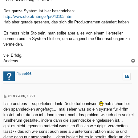
Das ganze System ist hier beschrieben:
http://www.sto.at/htmger/pr040103.htm
Hab aber gerade gesehen, das sich die Produktnamen geändert haben
Es muss nicht Sto sein, man sollte aber alles von einem Hersteller
nehmen und im System bleiben, um unangenehme Überraschungen zu
vermeiden.
viel Erfolg,
Andreas
a
c
flippo993
h
o
b
B
01.03.2006, 18:21
e
e
hallo andreas... superlieben dank für die turboantwort
hab schon bei
n
i
den spanndecken angefragt.... mal sehen was so ein system für 4*8m
t
r
kostet. aber da hab ich dann immer noch das problem wie ich den sockel
a
rundherum gestalte.. indem dann die spanndecke eingelassen ist...
g
gibt es nicht irgendein material was sich ähnlich wie rigips verarbeiten
lässt?? das ich wie sonst auch eine alu unterkonstruktion mache und
diese dann nur anschraube... denn isoliert ist es ja bereits direkt an der