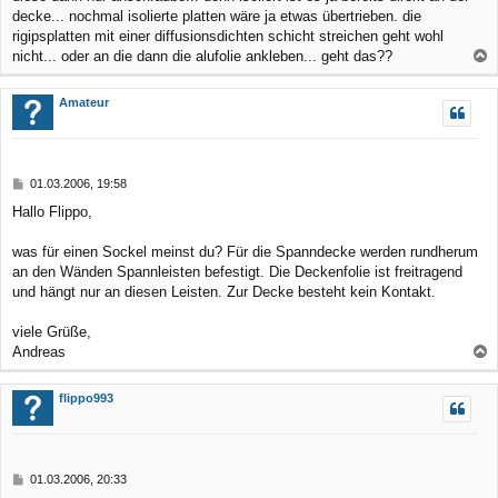
decke... nochmal isolierte platten wäre ja etwas übertrieben. die
rigipsplatten mit einer diffusionsdichten schicht streichen geht wohl
nicht... oder an die dann die alufolie ankleben... geht das??
a
c
Amateur
h
o
b
B
01.03.2006, 19:58
e
e
Hallo Flippo,
n
i
t
r
was für einen Sockel meinst du? Für die Spanndecke werden rundherum
a
an den Wänden Spannleisten befestigt. Die Deckenfolie ist freitragend
g
und hängt nur an diesen Leisten. Zur Decke besteht kein Kontakt.
viele Grüße,
Andreas
a
c
flippo993
h
o
b
B
01.03.2006, 20:33
e
e