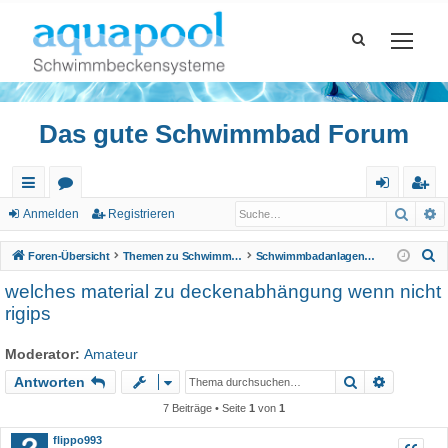
Das gute Schwimmbad Forum
Such
E
ch
or
n
eg
Anmelden
Registrieren
ne
en
m
ist
S
Foren-Übersicht
Themen zu Schwimmbad
Schwimmbadanlagen, Wellnessbereiche
llz
el
rie
u
welches material zu deckenabhängung wenn nicht
c
ug
de
re
rigips
h
riff
n
n
e
Moderator:
Amateur
Suche
Erweiter
Antworten
7 Beiträge • Seite
1
von
1
flippo993