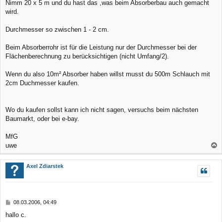
Nimm 20 x 5 m und du hast das ,was beim Absorberbau auch gemacht
wird.
Durchmesser so zwischen 1 - 2 cm.
Beim Absorberrohr ist für die Leistung nur der Durchmesser bei der
Flächenberechnung zu berücksichtigen (nicht Umfang/2).
Wenn du also 10m² Absorber haben willst musst du 500m Schlauch mit
2cm Duchmesser kaufen.
Wo du kaufen sollst kann ich nicht sagen, versuchs beim nächsten
Baumarkt, oder bei e-bay.
MfG
uwe
a
c
Axel Zdiarstek
h
o
b
B
08.03.2006, 04:49
e
e
hallo c.
n
i