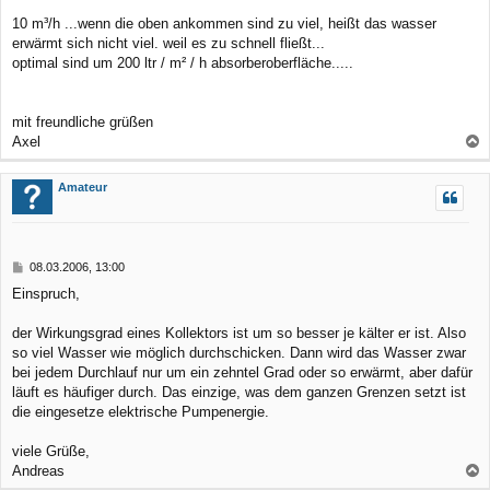
t
r
10 m³/h ...wenn die oben ankommen sind zu viel, heißt das wasser
a
erwärmt sich nicht viel. weil es zu schnell fließt...
g
optimal sind um 200 ltr / m² / h absorberoberfläche.....
mit freundliche grüßen
Axel
a
c
Amateur
h
o
b
B
08.03.2006, 13:00
e
e
Einspruch,
n
i
t
r
der Wirkungsgrad eines Kollektors ist um so besser je kälter er ist. Also
a
so viel Wasser wie möglich durchschicken. Dann wird das Wasser zwar
g
bei jedem Durchlauf nur um ein zehntel Grad oder so erwärmt, aber dafür
läuft es häufiger durch. Das einzige, was dem ganzen Grenzen setzt ist
die eingesetze elektrische Pumpenergie.
viele Grüße,
Andreas