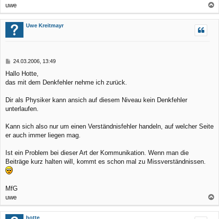
uwe
a
c
Uwe Kreitmayr
h
o
b
B
24.03.2006, 13:49
e
e
Hallo Hotte,
n
i
das mit dem Denkfehler nehme ich zurück.
t
r
a
Dir als Physiker kann ansich auf diesem Niveau kein Denkfehler
g
unterlaufen.
Kann sich also nur um einen Verständnisfehler handeln, auf welcher Seite
er auch immer liegen mag.
Ist ein Problem bei dieser Art der Kommunikation. Wenn man die
Beiträge kurz halten will, kommt es schon mal zu Missverständnissen.
MfG
uwe
a
c
hotte