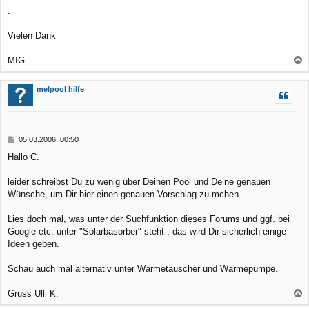
.
Vielen Dank
MfG
a
c
melpool hilfe
h
o
b
B
05.03.2006, 00:50
e
e
Hallo C.
n
i
t
r
leider schreibst Du zu wenig über Deinen Pool und Deine genauen
a
Wünsche, um Dir hier einen genauen Vorschlag zu mchen.
g
Lies doch mal, was unter der Suchfunktion dieses Forums und ggf. bei
Google etc. unter "Solarbasorber" steht , das wird Dir sicherlich einige
Ideen geben.
Schau auch mal alternativ unter Wärmetauscher und Wärmepumpe.
Gruss Ulli K.
a