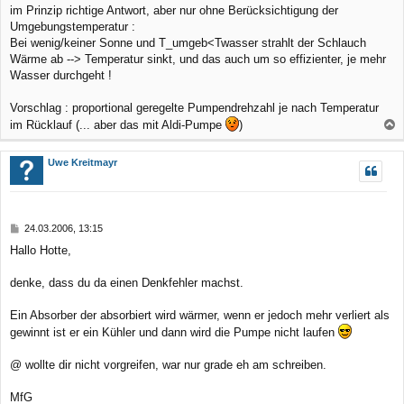
r
im Prinzip richtige Antwort, aber nur ohne Berücksichtigung der
a
Umgebungstemperatur :
g
Bei wenig/keiner Sonne und T_umgeb<Twasser strahlt der Schlauch
Wärme ab --> Temperatur sinkt, und das auch um so effizienter, je mehr
Wasser durchgeht !
Vorschlag : proportional geregelte Pumpendrehzahl je nach Temperatur
im Rücklauf (... aber das mit Aldi-Pumpe
)
a
c
Uwe Kreitmayr
h
o
b
B
24.03.2006, 13:15
e
e
Hallo Hotte,
n
i
t
r
denke, dass du da einen Denkfehler machst.
a
g
Ein Absorber der absorbiert wird wärmer, wenn er jedoch mehr verliert als
gewinnt ist er ein Kühler und dann wird die Pumpe nicht laufen
@ wollte dir nicht vorgreifen, war nur grade eh am schreiben.
MfG