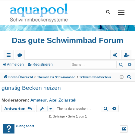
Das gute Schwimmbad Forum
Such
E
ch
or
n
eg
Anmelden
Registrieren
ne
en
m
ist
S
Foren-Übersicht
Themen zu Schwimmbad
Schwimmbadtechnik
llz
el
rie
u
günstig Becken heizen
c
ug
de
re
h
Moderatoren:
Amateur
,
Axel Zdiarstek
riff
n
n
e
Suche
Erweiter
Antworten
11 Beiträge • Seite
1
von
1
c.langsdorf