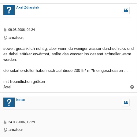
a
c
Axel Zdiarstek
h
o
b
B
09.03.2006, 04:24
e
e
@ amateur,
n
i
t
r
soweit gedanklich richtig, aber wenn du weniger wasser durchschicks und
a
es dabei stärker erwärmst, sollte das wasser ins gesamt schneller warm
g
werden.
die solarhersteller haben sich auf diese 200 ltr/ m²/h eingeschossen ...
mit freundlichen grüßen
Axel
a
c
hotte
h
o
b
B
24.03.2006, 12:29
e
e
@ amateur
n
i
t