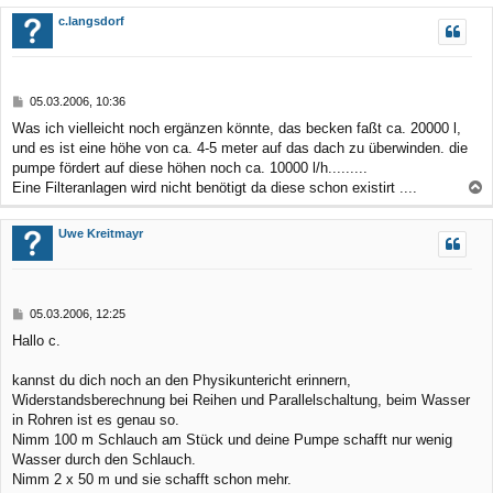
c
c.langsdorf
h
o
b
B
05.03.2006, 10:36
e
e
Was ich vielleicht noch ergänzen könnte, das becken faßt ca. 20000 l,
n
i
und es ist eine höhe von ca. 4-5 meter auf das dach zu überwinden. die
t
r
pumpe fördert auf diese höhen noch ca. 10000 l/h.........
a
Eine Filteranlagen wird nicht benötigt da diese schon existirt ....
g
a
c
Uwe Kreitmayr
h
o
b
B
05.03.2006, 12:25
e
e
Hallo c.
n
i
t
r
kannst du dich noch an den Physikuntericht erinnern,
a
Widerstandsberechnung bei Reihen und Parallelschaltung, beim Wasser
g
in Rohren ist es genau so.
Nimm 100 m Schlauch am Stück und deine Pumpe schafft nur wenig
Wasser durch den Schlauch.
Nimm 2 x 50 m und sie schafft schon mehr.