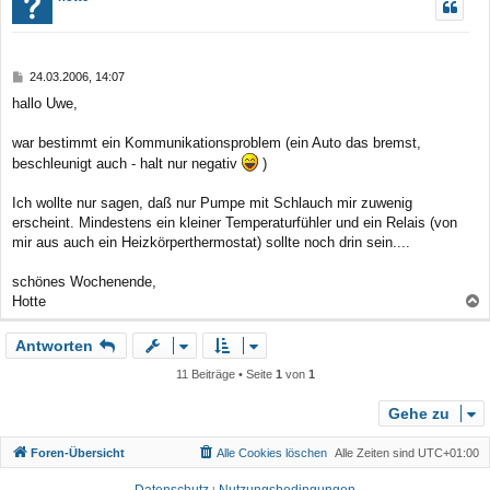
h
o
b
B
24.03.2006, 14:07
e
e
hallo Uwe,
n
i
t
r
war bestimmt ein Kommunikationsproblem (ein Auto das bremst,
a
beschleunigt auch - halt nur negativ
)
g
Ich wollte nur sagen, daß nur Pumpe mit Schlauch mir zuwenig
erscheint. Mindestens ein kleiner Temperaturfühler und ein Relais (von
mir aus auch ein Heizkörperthermostat) sollte noch drin sein....
schönes Wochenende,
Hotte
a
Antworten
c
h
11 Beiträge • Seite
1
von
1
o
b
Gehe zu
e
Foren-Übersicht
Alle Cookies löschen
Alle Zeiten sind
UTC+01:00
n