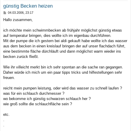
günstig Becken heizen
B
04.03.2006, 23:17
e
Hallo zusammen,
i
t
r
ich möchte mein schwimmbecken ab frühjahr möglichst günstig etwas
a
auf temperatur bringen, dies wollte ich im eigenbau durchführen.
g
Mit der pumpe die ich gestern bei aldi gekauft habe wollte ich das wasser
aus dem becken in einen kreislauf bringen der auf unser flachdach führt,
eine bestimmte fläche dürchläuft und dann möglichst warm wieder ins
becken zurück fließt.
Wie ihr villeicht merkt bin ich sehr spontan an die sache ran gegangen.
Daher würde ich mich um ein paar tipps tricks und hilfestellungen sehr
freuen.
reicht mein pumpen leistung, oder wird das wasser zu schnell laufen ?
was für ein schlauch durchmesser ?
wo bekomme ich günstig schwarzen schlauch her ?
wie groß sollte die schlauchfläche sein ?
etc.
.
.
.