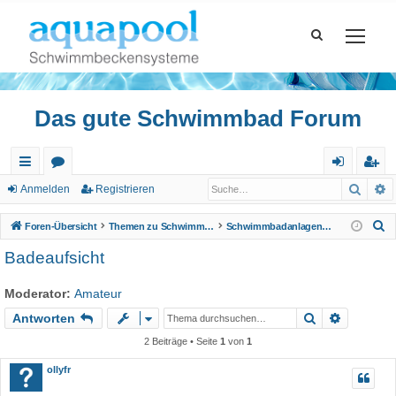
Das gute Schwimmbad Forum
Such
E
ch
or
n
eg
Anmelden
Registrieren
ne
en
m
ist
S
Foren-Übersicht
Themen zu Schwimmbad
Schwimmbadanlagen, Wellnessbereiche
llz
el
rie
u
Badeaufsicht
c
ug
de
re
h
Moderator:
Amateur
riff
n
n
e
Suche
Erweiter
Antworten
2 Beiträge • Seite
1
von
1
ollyfr