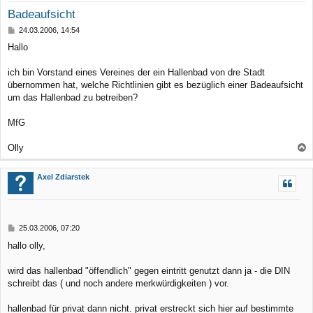
Badeaufsicht
B
24.03.2006, 14:54
e
Hallo
i
t
r
ich bin Vorstand eines Vereines der ein Hallenbad von dre Stadt
a
übernommen hat, welche Richtlinien gibt es bezüglich einer Badeaufsicht
g
um das Hallenbad zu betreiben?
MfG
Olly
a
c
Axel Zdiarstek
h
o
b
B
25.03.2006, 07:20
e
e
hallo olly,
n
i
t
r
wird das hallenbad "öffendlich" gegen eintritt genutzt dann ja - die DIN
a
schreibt das ( und noch andere merkwürdigkeiten ) vor.
g
hallenbad für privat dann nicht. privat erstreckt sich hier auf bestimmte