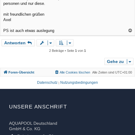
personen und nur diese.
mit freundlichen grüßen
Axel
PS ist auch etwas auslegung
a
Antworten
c
h
2 Beiträge • Seite
1
von
1
o
b
Gehe zu
e
Foren-Übersicht
Alle Cookies löschen
Alle Zeiten sind
UTC+01:00
n
Datenschutz
Nutzungsbedingungen
|
UNSERE ANSCHRIFT
AQUAPOOL Deutschland
GmbH & Co. KG