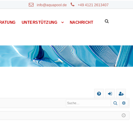
info@aquapool.de
+49 4121 2613407
RATUNG
UNTERSTÜTZUNG
NACHRICHT
S
Suche
Erw
F
n
eg
A
m
ist
Q
el
rie
de
re