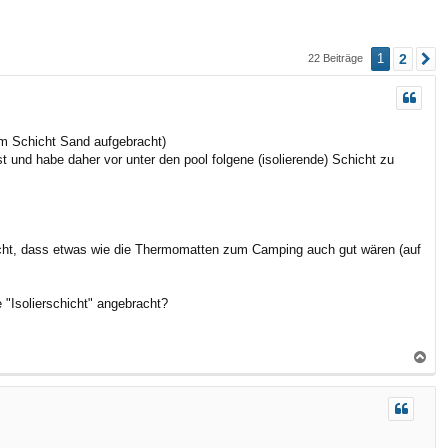
n
n
1
2
22 Beiträge
N
cm Schicht Sand aufgebracht)
t und habe daher vor unter den pool folgene (isolierende) Schicht zu
gedacht, dass etwas wie die Thermomatten zum Camping auch gut wären (auf
 "Isolierschicht" angebracht?
N
a
c
h
o