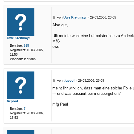
B
von
Uwe Kreitmayr
»
29.03.2006, 23:05
e
Also gut,
i
t
r
Ulli meinte wohl eine Luftpolsterfolie zu Abde
Uwe Kreitmayr
a
MfG
g
Beiträge:
915
uwe
Registriert:
16.03.2005,
11:53
Wohnort:
Iserlohn
B
von
ticpool
»
29.03.2006, 23:09
e
meint Ihr wirklich, dass man eine solche Foli
i
--- und was passiert beim drübergehen?
t
r
ticpool
a
mfg Paul
g
Beiträge:
7
Registriert:
28.03.2006,
15:53