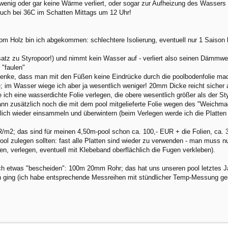
wenig oder gar keine Wärme verliert, oder sogar zur Aufheizung des Wassers 
h bei 36C im Schatten Mittags um 12 Uhr!
m Holz bin ich abgekommen: schlechtere Isolierung, eventuell nur 1 Saison b
atz zu Styropoor!) und nimmt kein Wasser auf - verliert also seinen Dämmwert
 "faulen"
h denke, dass man mit den Füßen keine Eindrücke durch die poolbodenfolie m
e; im Wasser wiege ich aber ja wesentlich weniger! 20mm Dicke reicht sicher 
e ich eine wasserdichte Folie verlegen, die obere wesentlich größer als der 
ann zusätzlich noch die mit dem pool mitgelieferte Folie wegen des "Weichm
erlich wieder einsammeln und überwintern (beim Verlegen werde ich die Plat
UR/m2; das sind für meinen 4,50m-pool schon ca. 100,- EUR + die Folien, ca. 
ol zulegen sollten: fast alle Platten sind wieder zu verwenden - man muss n
n, verlegen, eventuell mit Klebeband oberflächlich die Fugen verkleben).
noch etwas "bescheiden": 100m 20mm Rohr; das hat uns unseren pool letztes 
 ging (ich habe entsprechende Messreihen mit stündlicher Temp-Messung ge