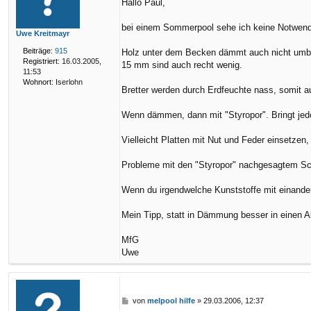
Hallo Paul,
i
t
r
bei einem Sommerpool sehe ich keine Notwendi
Uwe Kreitmayr
a
g
Beiträge:
915
Holz unter dem Becken dämmt auch nicht umbe
Registriert:
16.03.2005,
15 mm sind auch recht wenig.
11:53
Wohnort:
Iserlohn
Bretter werden durch Erdfeuchte nass, somit au
Wenn dämmen, dann mit "Styropor". Bringt jed
Vielleicht Platten mit Nut und Feder einsetzen,
Probleme mit den "Styropor" nachgesagtem Sc
Wenn du irgendwelche Kunststoffe mit einande
Mein Tipp, statt in Dämmung besser in einen A
MfG
Uwe
B
von
melpool hilfe
»
29.03.2006, 12:37
e