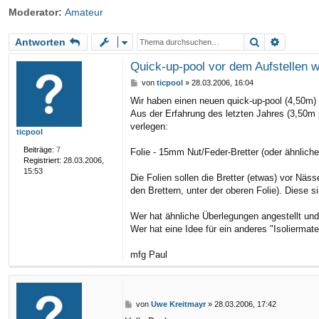
Moderator:
Amateur
riff
Suche
Erweite
Antworten
Quick-up-pool vor dem Aufstellen w
B
von
ticpool
»
28.03.2006, 16:04
e
Wir haben einen neuen quick-up-pool (4,50m) 
i
Aus der Erfahrung des letzten Jahres (3,50m p
t
r
verlegen:
ticpool
a
g
Beiträge:
7
Folie - 15mm Nut/Feder-Bretter (oder ähnliches
Registriert:
28.03.2006,
15:53
Die Folien sollen die Bretter (etwas) vor Nä
den Brettern, unter der oberen Folie). Diese 
Wer hat ähnliche Überlegungen angestellt und
Wer hat eine Idee für ein anderes "Isoliermat
mfg Paul
B
von
Uwe Kreitmayr
»
28.03.2006, 17:42
e