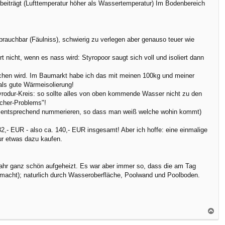
beiträgt (Lufttemperatur höher als Wassertemperatur) Im Bodenbereich
rauchbar (Fäulniss), schwierig zu verlegen aber genauso teuer wie
 nicht, wenn es nass wird: Styropoor saugt sich voll und isoliert dann
achen wird. Im Baumarkt habe ich das mit meinen 100kg und meiner
als gute Wärmeisolierung!
Styrodur-Kreis: so sollte alles von oben kommende Wasser nicht zu den
acher-Problems"!
ten entsprechend nummerieren, so dass man weiß welche wohin kommt)
32,- EUR - also ca. 140,- EUR insgesamt! Aber ich hoffe: eine einmalige
ur etwas dazu kaufen.
Jahr ganz schön aufgeheizt. Es war aber immer so, dass die am Tag
macht); naturlich durch Wasseroberfläche, Poolwand und Poolboden.
N
a