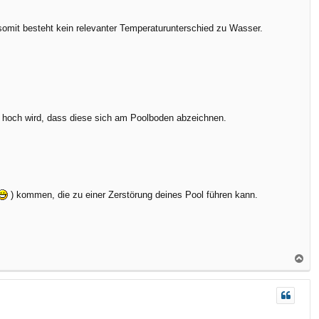
b
e
mit besteht kein relevanter Temperaturunterschied zu Wasser.
n
 hoch wird, dass diese sich am Poolboden abzeichnen.
) kommen, die zu einer Zerstörung deines Pool führen kann.
N
a
c
h
o