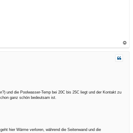
b
e
n
N
a
c
h
o
b
e
n
r?) und die Poolwasser-Temp bei 20C bis 25C liegt und der Kontakt zu
 schon ganz schön bedeutsam ist.
- geht hier Wärme verloren, während die Seitenwand und die