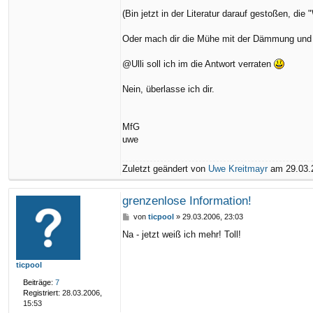
(Bin jetzt in der Literatur darauf gestoßen, di
Oder mach dir die Mühe mit der Dämmung und l
@Ulli soll ich im die Antwort verraten
Nein, überlasse ich dir.
MfG
uwe
Zuletzt geändert von
Uwe Kreitmayr
am 29.03.2
grenzenlose Information!
B
von
ticpool
»
29.03.2006, 23:03
e
Na - jetzt weiß ich mehr! Toll!
i
t
r
ticpool
a
g
Beiträge:
7
Registriert:
28.03.2006,
15:53