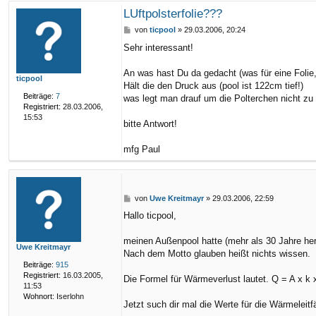
LUftpolsterfolie???
B
von
ticpool
»
29.03.2006, 20:24
e
Sehr interessant!
i
t
r
An was hast Du da gedacht (was für eine Folie
ticpool
a
Hält die den Druck aus (pool ist 122cm tief!)
g
Beiträge:
7
was legt man drauf um die Polterchen nicht zu 
Registriert:
28.03.2006,
15:53
bitte Antwort!
mfg Paul
B
von
Uwe Kreitmayr
»
29.03.2006, 22:59
e
Hallo ticpool,
i
t
r
meinen Außenpool hatte (mehr als 30 Jahre h
Uwe Kreitmayr
a
Nach dem Motto glauben heißt nichts wissen.
g
Beiträge:
915
Registriert:
16.03.2005,
Die Formel für Wärmeverlust lautet. Q = A x k x
11:53
Wohnort:
Iserlohn
Jetzt such dir mal die Werte für die Wärmelei