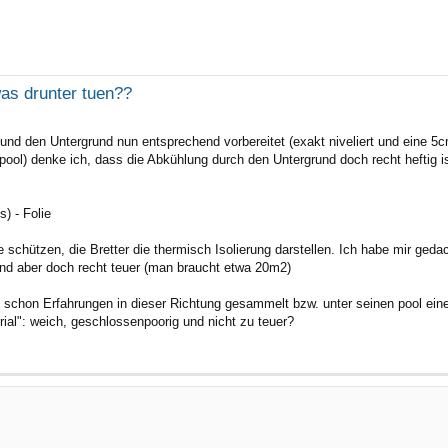
rte Suche
as drunter tuen??
und den Untergrund nun entsprechend vorbereitet (exakt niveliert und eine 5
ool) denke ich, dass die Abkühlung durch den Untergrund doch recht heftig is
) - Folie
sse schützen, die Bretter die thermisch Isolierung darstellen. Ich habe mir 
sind aber doch recht teuer (man braucht etwa 20m2)
 schon Erfahrungen in dieser Richtung gesammelt bzw. unter seinen pool eine
erial": weich, geschlossenpoorig und nicht zu teuer?