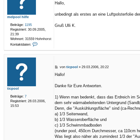
Hallo,
i
t
r
unbedingt als erstes an eine Luftpolsterfolie d
melpool hilfe
a
g
Beiträge:
1195
Gruß Ulli K.
Registriert:
30.09.2005,
21:39
Wohnort:
31559 Hohnhorst
K
Kontaktdaten:
o
n
t
a
k
B
von
ticpool
»
29.03.2006, 20:22
t
e
Hallo!
d
i
a
t
t
r
Danke für Eure Antworten.
ticpool
e
a
n
g
Beiträge:
7
1) Wenn man bedenkt, dass das Erdreich im Som
v
Registriert:
28.03.2006,
dem sehr wärmabeleitenden Untergrund (Sandbe
o
15:53
Denn, die "Auskühlungsfläche" sind (ca-Rechn
n
m
a) 1/3 Seitenwand,
e
b) 1/3 Wasseroberfläche und
l
c) 1/3 Schwimmbadboden
p
(runder pool, 450cm Durchmesser, ca 110cm ho
o
Was liegt also näher als zumindest 1/3 der "Au
o