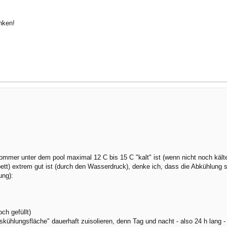
enken!
mer unter dem pool maximal 12 C bis 15 C "kalt" ist (wenn nicht noch kälte
tt) extrem gut ist (durch den Wasserdruck), denke ich, dass die Abkühlung
ung):
ch gefüllt)
skühlungsfläche" dauerhaft zuisolieren, denn Tag und nacht - also 24 h lang 