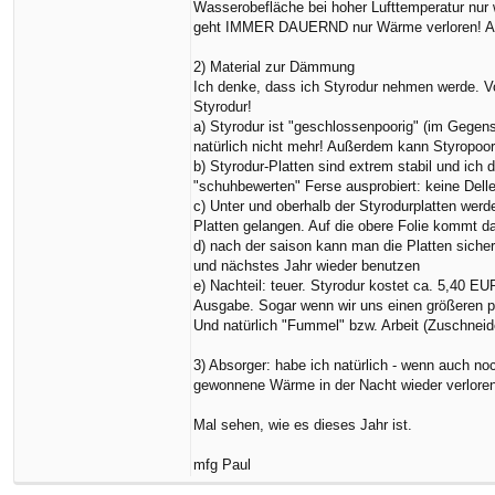
l
Wasserobefläche bei hoher Lufttemperatur nur 
h
geht IMMER DAUERND nur Wärme verloren! Auc
i
l
2) Material zur Dämmung
f
Ich denke, dass ich Styrodur nehmen werde. Vo
e
Styrodur!
a) Styrodur ist "geschlossenpoorig" (im Gegens
natürlich nicht mehr! Außerdem kann Styropoor
b) Styrodur-Platten sind extrem stabil und ic
"schuhbewerten" Ferse ausprobiert: keine Dell
c) Unter und oberhalb der Styrodurplatten werd
Platten gelangen. Auf die obere Folie kommt d
d) nach der saison kann man die Platten sich
und nächstes Jahr wieder benutzen
e) Nachteil: teuer. Styrodur kostet ca. 5,40 E
Ausgabe. Sogar wenn wir uns einen größeren po
Und natürlich "Fummel" bzw. Arbeit (Zuschneide
3) Absorger: habe ich natürlich - wenn auch 
gewonnene Wärme in der Nacht wieder verloren
Mal sehen, wie es dieses Jahr ist.
mfg Paul