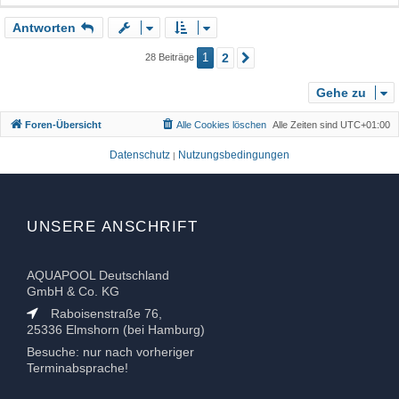
a
Antworten
c
h
1
2
28 Beiträge
Nächste
o
b
Gehe zu
e
n
Foren-Übersicht
Alle Cookies löschen
Alle Zeiten sind
UTC+01:00
Datenschutz
Nutzungsbedingungen
|
UNSERE ANSCHRIFT
AQUAPOOL Deutschland
GmbH & Co. KG
Raboisenstraße 76,
25336 Elmshorn (bei Hamburg)
Besuche: nur nach vorheriger
Terminabsprache!