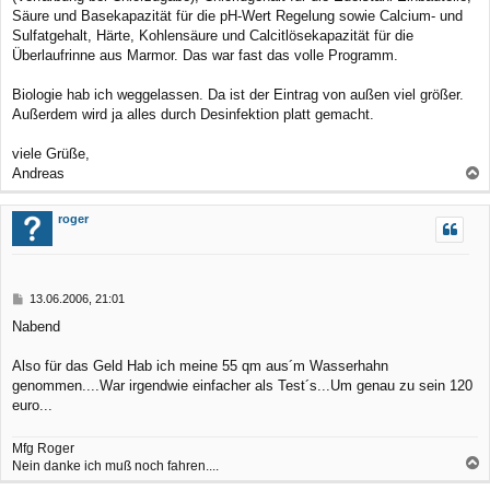
Säure und Basekapazität für die pH-Wert Regelung sowie Calcium- und
Sulfatgehalt, Härte, Kohlensäure und Calcitlösekapazität für die
Überlaufrinne aus Marmor. Das war fast das volle Programm.
Biologie hab ich weggelassen. Da ist der Eintrag von außen viel größer.
Außerdem wird ja alles durch Desinfektion platt gemacht.
viele Grüße,
Andreas
a
c
roger
h
o
b
B
13.06.2006, 21:01
e
e
Nabend
n
i
t
r
Also für das Geld Hab ich meine 55 qm aus´m Wasserhahn
a
genommen....War irgendwie einfacher als Test´s...Um genau zu sein 120
g
euro...
Mfg Roger
Nein danke ich muß noch fahren....
a