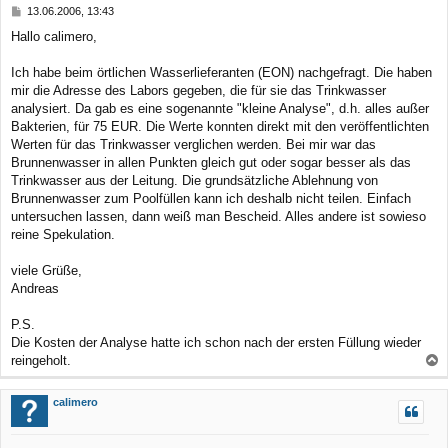
B
13.06.2006, 13:43
e
e
Hallo calimero,
n
i
t
r
Ich habe beim örtlichen Wasserlieferanten (EON) nachgefragt. Die haben
a
mir die Adresse des Labors gegeben, die für sie das Trinkwasser
g
analysiert. Da gab es eine sogenannte "kleine Analyse", d.h. alles außer
Bakterien, für 75 EUR. Die Werte konnten direkt mit den veröffentlichten
Werten für das Trinkwasser verglichen werden. Bei mir war das
Brunnenwasser in allen Punkten gleich gut oder sogar besser als das
Trinkwasser aus der Leitung. Die grundsätzliche Ablehnung von
Brunnenwasser zum Poolfüllen kann ich deshalb nicht teilen. Einfach
untersuchen lassen, dann weiß man Bescheid. Alles andere ist sowieso
reine Spekulation.
viele Grüße,
Andreas
P.S.
Die Kosten der Analyse hatte ich schon nach der ersten Füllung wieder
reingeholt.
a
c
calimero
h
o