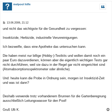
c
melpool hilfe
h
o
b
B
13.06.2006, 21:12
e
e
und nicht das wichtigste für die Gesundheit zu vergessen:
n
i
t
r
Insektizide, Herbizide, industrielle Verunreinigungen.
a
g
Ich bezweifle, dass eine Apotheke das untersuchen kann.
Die haben meist nur billige (Hobby-)-Testkits und wollen damit noch ein
paar Euro dazuverdienen, können aber die eigentlich wichtigen Tests gar
nicht durchführen, weil sie dazu in der Regel gar nicht eingerichtet sind
(Atomabsorrptionsspektrometer oder ähnliche).
Und: heuite kann die Probe in Ordnung sein, morgen ist Insektizid-Zeit
und was ist dann?
Deshalb verwende trotz vorhandenem Brunnen für die Gartenberegnung
ausschließlich Leitungswasser für den Pool!
Gruß Ulli K.