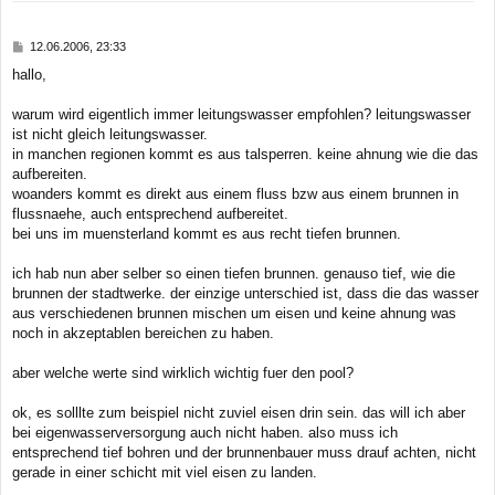
o
b
B
12.06.2006, 23:33
e
e
hallo,
n
i
t
r
warum wird eigentlich immer leitungswasser empfohlen? leitungswasser
a
ist nicht gleich leitungswasser.
g
in manchen regionen kommt es aus talsperren. keine ahnung wie die das
aufbereiten.
woanders kommt es direkt aus einem fluss bzw aus einem brunnen in
flussnaehe, auch entsprechend aufbereitet.
bei uns im muensterland kommt es aus recht tiefen brunnen.
ich hab nun aber selber so einen tiefen brunnen. genauso tief, wie die
brunnen der stadtwerke. der einzige unterschied ist, dass die das wasser
aus verschiedenen brunnen mischen um eisen und keine ahnung was
noch in akzeptablen bereichen zu haben.
aber welche werte sind wirklich wichtig fuer den pool?
ok, es solllte zum beispiel nicht zuviel eisen drin sein. das will ich aber
bei eigenwasserversorgung auch nicht haben. also muss ich
entsprechend tief bohren und der brunnenbauer muss drauf achten, nicht
gerade in einer schicht mit viel eisen zu landen.