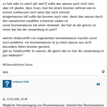
zu hart oder zu weich (ph wert?) sollte das wasser auch nicht sein.
aber ich glaube, dass muss man bei einem brunnen nehmen wie es
kommt (verbessert mich wenn das nicht stimmt)
einigermassen tief sollte der brunnen auch sein, damit das wasser durch
den natuerlichen sandfilter schonmal sauber ist.
unser brunnenwasser hat einen nitratwert, der hart an der grenze ist.
stoert das bei der verwendung im pool?
welche inhaltsstoffe von sogenannten brunnenwasser machen sonst
noch probleme. mit brunnenwasser ist ja meist wasser aus nicht
besonders tiefen brunnen gemeint.
gibt es 'inhaltsstoffe' im wasser, die gleich das ko fuer die verwendung im
poo bedeuten?
Mit freundlichem Gruss
Willi
a
c
melpool hilfe
h
o
b
B
12.06.2006, 23:48
e
e
Mögliche Verunreinigung von Brunnenwasser, störend fürs Beckenwasser
n
i