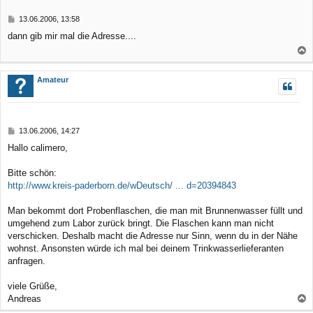
b
B
13.06.2006, 13:58
e
e
dann gib mir mal die Adresse....
n
i
t
r
a
a
c
Amateur
g
h
o
b
B
13.06.2006, 14:27
e
e
Hallo calimero,
n
i
t
r
Bitte schön:
a
http://www.kreis-paderborn.de/wDeutsch/ ... d=20394843
g
Man bekommt dort Probenflaschen, die man mit Brunnenwasser füllt und
umgehend zum Labor zurück bringt. Die Flaschen kann man nicht
verschicken. Deshalb macht die Adresse nur Sinn, wenn du in der Nähe
wohnst. Ansonsten würde ich mal bei deinem Trinkwasserlieferanten
anfragen.
viele Grüße,
Andreas
a