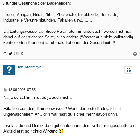
/ für die Gesundheit der Badenenden:
t
r
a
Eisen, Mangan, Nitrat, Nitrit, Phosphate, Insektizide, Herbizide,
g
industrielle Verunreinigungen, Fäkalien usw.........
Da Leitungswasser auf diese Parameter hin untersucht werden, ist man
dabei auf der sicheren Seite, alles andere (Wasser aus nicht vollständig
kontrollierten Brunnen) ist oftmals Lotto mit der Gesundheit!!!!!
Gruß Ulli K.
a
c
Uwe Kreitmayr
h
o
b
B
13.06.2006, 07:55
e
e
Na ja so schlimm ist es ja auch nicht.
n
i
t
r
Fäkalien aus dem Brunnenwasser? Wenn der erste Badegast mit
a
ungewaschenem Ar... drin war hast du sicher mehr davon drinn.
g
Insektizide und Herbizide ergeben doch mit dem selbst reingeschütteten
Algizid erst so richtig Wirkung