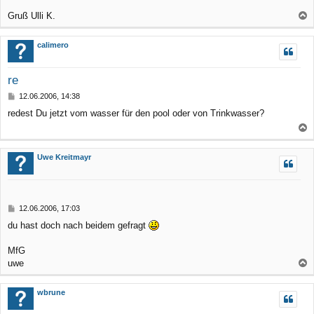
Gruß Ulli K.
a
c
calimero
h
o
re
b
B
12.06.2006, 14:38
e
e
redest Du jetzt vom wasser für den pool oder von Trinkwasser?
n
i
t
r
a
a
c
Uwe Kreitmayr
g
h
o
b
B
12.06.2006, 17:03
e
e
du hast doch nach beidem gefragt
n
i
t
r
MfG
a
uwe
g
a
c
wbrune
h