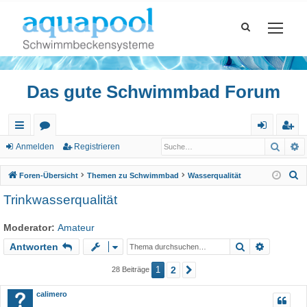
Das gute Schwimmbad Forum
Such
E
ch
or
n
eg
Anmelden
Registrieren
ne
en
m
ist
S
Foren-Übersicht
Themen zu Schwimmbad
Wasserqualität
llz
el
rie
u
Trinkwasserqualität
c
ug
de
re
h
Moderator:
Amateur
riff
n
n
e
Suche
Erweiter
Antworten
1
2
28 Beiträge
Nächste
calimero