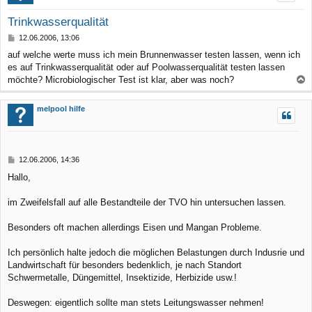
Trinkwasserqualität
B
12.06.2006, 13:06
e
auf welche werte muss ich mein Brunnenwasser testen lassen, wenn ich
i
es auf Trinkwasserqualität oder auf Poolwasserqualität testen lassen
t
r
möchte? Microbiologischer Test ist klar, aber was noch?
a
a
g
c
melpool hilfe
h
o
b
B
12.06.2006, 14:36
e
e
Hallo,
n
i
t
r
im Zweifelsfall auf alle Bestandteile der TVO hin untersuchen lassen.
a
g
Besonders oft machen allerdings Eisen und Mangan Probleme.
Ich persönlich halte jedoch die möglichen Belastungen durch Indusrie und
Landwirtschaft für besonders bedenklich, je nach Standort
Schwermetalle, Düngemittel, Insektizide, Herbizide usw.!
Deswegen: eigentlich sollte man stets Leitungswasser nehmen!