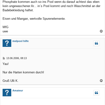
Phosphate kommen auch so ins Pool wenn du darauf achtest das eben
kein ungewaschener Ar... in´s Pool kommt und noch Waschmittel an der
Badebekleidung haftet.
Eisen und Mangan, wertvolle Spurenelemente.
MfG
uwe
a
c
melpool hilfe
h
o
b
B
13.06.2006, 08:13
e
e
Yau!
n
i
t
r
Nur die Harten kommen durch!
a
g
Gruß Ulli K.
a
c
Amateur
h
o
b