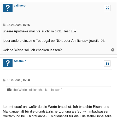
c
calimero
h
o
b
B
13.06.2006, 15:45
e
e
unsere Apotheke machts auch: microb. Test 13€
n
i
t
r
jeder andere einzelne Test egal ob Nitrit oder Ähnliches= jeweils 9€.
a
g
welche Werte soll ich checken lassen?
a
c
Amateur
h
o
b
B
13.06.2006, 16:20
e
e
n
i
welche Werte soll ich checken lassen?
t
r
a
g
kommt drauf an, wofür du die Werte brauchst. Ich brauchte Eisen- und
Mangangehalt für die grundsätzliche Eignung als Schwimmbadwasser
(Verfärbung bei Chlorzugabe), Chloridgehalt für die Edelstahl-Einbauteile,