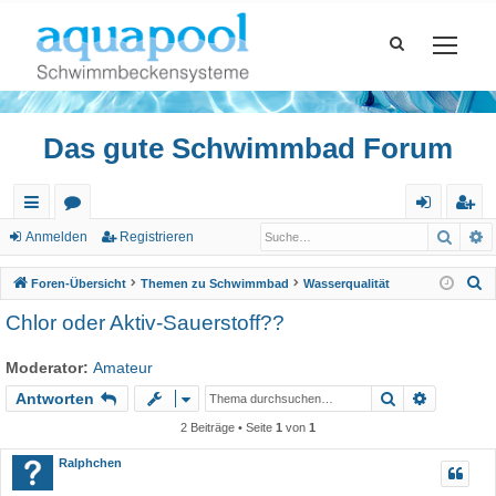
Das gute Schwimmbad Forum
Such
E
ch
or
n
eg
Anmelden
Registrieren
ne
en
m
ist
S
Foren-Übersicht
Themen zu Schwimmbad
Wasserqualität
llz
el
rie
u
Chlor oder Aktiv-Sauerstoff??
c
ug
de
re
h
Moderator:
Amateur
riff
n
n
e
Suche
Erweiter
Antworten
2 Beiträge • Seite
1
von
1
Ralphchen