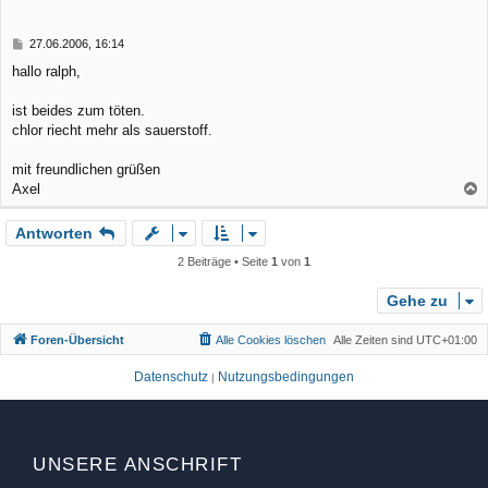
o
b
B
27.06.2006, 16:14
e
e
hallo ralph,
n
i
t
r
ist beides zum töten.
a
chlor riecht mehr als sauerstoff.
g
mit freundlichen grüßen
Axel
a
Antworten
c
h
2 Beiträge • Seite
1
von
1
o
b
Gehe zu
e
Foren-Übersicht
Alle Cookies löschen
Alle Zeiten sind
UTC+01:00
n
Datenschutz
Nutzungsbedingungen
|
UNSERE ANSCHRIFT