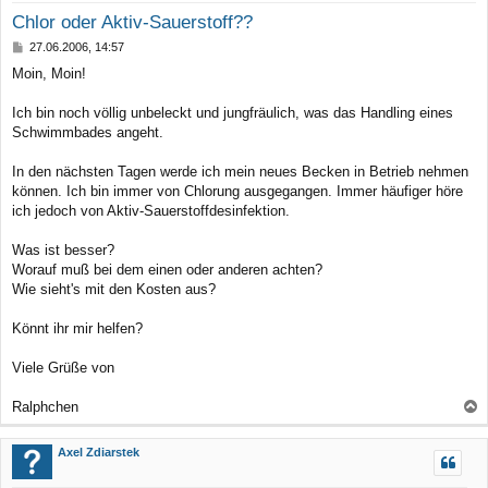
Chlor oder Aktiv-Sauerstoff??
B
27.06.2006, 14:57
e
Moin, Moin!
i
t
r
Ich bin noch völlig unbeleckt und jungfräulich, was das Handling eines
a
Schwimmbades angeht.
g
In den nächsten Tagen werde ich mein neues Becken in Betrieb nehmen
können. Ich bin immer von Chlorung ausgegangen. Immer häufiger höre
ich jedoch von Aktiv-Sauerstoffdesinfektion.
Was ist besser?
Worauf muß bei dem einen oder anderen achten?
Wie sieht's mit den Kosten aus?
Könnt ihr mir helfen?
Viele Grüße von
Ralphchen
a
c
Axel Zdiarstek
h