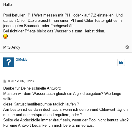
e
Hallo
n
i
t
r
Pool befüllen. PH Wert messen mit PH+ oder - auf 7,2 einstellen. Und
a
danach Chlor. Dazu braucht man einen PH und Chlor Tester gibt es in
g
jeden guten Baumarkt oder Fachgeschäft.
Bei richtiger Pflege bleibt das Wasser bis zum Herbst drinn.
MfG Andy
a
c
Glückly
h
o
b
B
03.07.2006, 07:23
e
e
Danke für Deine schnelle Antwort:
n
i
Müssen wir dem Wasser auch gleich ein Algizid beigeben? Wie lange
t
r
sollte
a
diese Kartuschenfilterpumpe täglich laufen ?
g
Am besten ist es dann doch auch, wenn ich den ph-und Chlorwert täglich
messe und dementsprechend reguliere, oder ?
Sollte die Abdeckfolie immer drauf sein, wenn der Pool nicht benutz wird?
Für eine Antwort bedanke ich mich bereits im voraus.