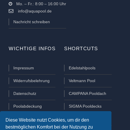
Mo. – Fr.: 8:00 – 16:00 Uhr
info@aquapool.de
Nachricht schreiben
WICHTIGE INFOS
SHORTCUTS
Impressum
Edelstahlpools
Widerrufsbelehrung
Veltmann Pool
Datenschutz
CAMPANA Pooldach
Poolabdeckung
SIGMA Pooldecks
Poolüberdachung
Lamellen Abdeckungen
Diese Website nutzt Cookies, um dir den
bestmöglichen Komfort bei der Nutzung zu