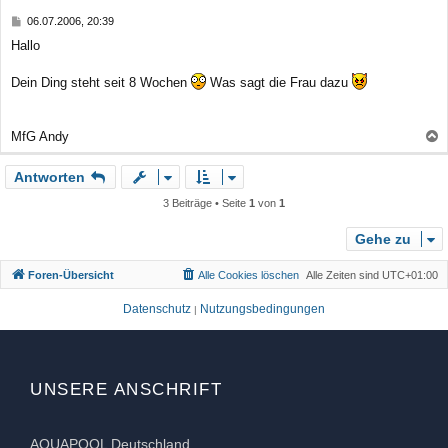
b
B
06.07.2006, 20:39
e
e
Hallo
n
i
t
r
Dein Ding steht seit 8 Wochen
Was sagt die Frau dazu
a
g
MfG Andy
a
Antworten
c
h
3 Beiträge • Seite
1
von
1
o
b
Gehe zu
e
Foren-Übersicht
Alle Cookies löschen
Alle Zeiten sind
UTC+01:00
n
Datenschutz
Nutzungsbedingungen
|
UNSERE ANSCHRIFT
AQUAPOOL Deutschland