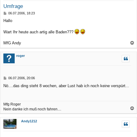
Umfrage
B
06.07.2006, 18:23
e
Hallo
i
t
r
Wart Ihr heute auch artig alle Baden???
a
g
MfG Andy
a
c
roger
h
o
b
B
06.07.2006, 20:06
e
e
Nö....das ding steht 8 wochen, aber Lust hab ich noch keine verspürt...
n
i
t
r
a
Mfg Roger
g
Nein danke ich muß noch fahren....
a
c
Andy1212
h
o