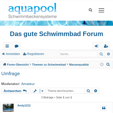
Das gute Schwimmbad Forum
Such
E
ch
or
n
eg
Anmelden
Registrieren
ne
en
m
ist
S
Foren-Übersicht
Themen zu Schwimmbad
Wasserqualität
llz
el
rie
u
Umfrage
c
ug
de
re
h
Moderator:
Amateur
riff
n
n
e
Suche
Erweiter
Antworten
3 Beiträge • Seite
1
von
1
Andy1212