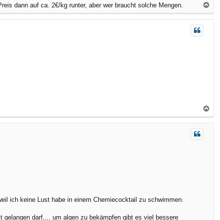
eis dann auf ca. 2€/kg runter, aber wer braucht solche Mengen.
N
a
c
h
o
b
e
n
N
a
c
h
o
b
e
n
eil ich keine Lust habe in einem Chemiecocktail zu schwimmen.
lt gelangen darf.... um algen zu bekämpfen gibt es viel bessere