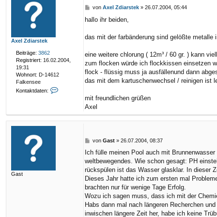
B
von
Axel Zdiarstek
»
26.07.2004, 05:44
e
hallo ihr beiden,
i
t
r
das mit der farbänderung sind gelößte metalle i
Axel Zdiarstek
a
g
Beiträge:
3862
eine weitere chlorung ( 12m³ / 60 gr. ) kann vie
Registriert:
16.02.2004,
zum flocken würde ich flockkissen einsetzen w
19:31
flock - flüssig muss ja ausfällenund dann abge
Wohnort:
D-14612
das mit dem kartuschenwechsel / reinigen ist lei
Falkensee
K
Kontaktdaten:
o
mit freundlichen grüßen
n
Axel
t
a
k
t
d
B
von
Gast
»
26.07.2004, 08:37
a
e
Ich fülle meinen Pool auch mit Brunnenwasser 
t
i
weltbewegendes. Wie schon gesagt: PH einstell
e
t
n
r
rückspülen ist das Wasser glasklar. In dieser 
Gast
v
a
Dieses Jahr hatte ich zum ersten mal Probleme
o
g
brachten nur für wenige Tage Erfolg.
n
Wozu ich sagen muss, dass ich mit der Chemie
A
Habs dann mal nach längeren Recherchen und G
x
e
inwischen längere Zeit her, habe ich keine Tr