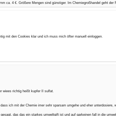
m ca. 4 €. Größere Mengen sind günstiger. Im Chemiegroßhandel geht der Pr
ig mit den Cookies klar und ich muss mich öfter manuell einloggen.
 wiees richtig heißt kupfer II sulfat.
dass ich mit der Chemie imer sehr sparsam umgehe und eher unterdosiere, w
 gesagt, das das ein starkes umweltgift ist und auf garkeinen fall in die umwe