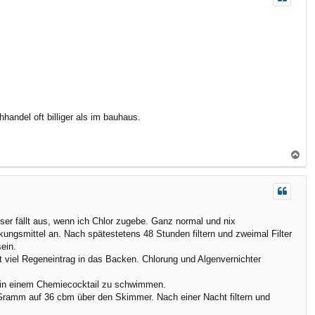
h
o
b
e
n
hhandel oft billiger als im bauhaus.
N
a
c
h
o
ser fällt aus, wenn ich Chlor zugebe. Ganz normal und nix
b
ungsmittel an. Nach spätestetens 48 Stunden filtern und zweimal Filter
e
ein.
n
 viel Regeneintrag in das Backen. Chlorung und Algenvernichter
e in einem Chemiecocktail zu schwimmen.
Gramm auf 36 cbm über den Skimmer. Nach einer Nacht filtern und