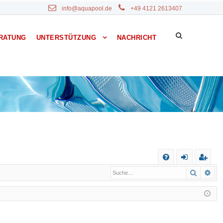
info@aquapool.de
+49 4121 2613407
RATUNG
UNTERSTÜTZUNG
NACHRICHT
S
Suche
Erw
F
n
eg
A
m
ist
Q
el
rie
de
re