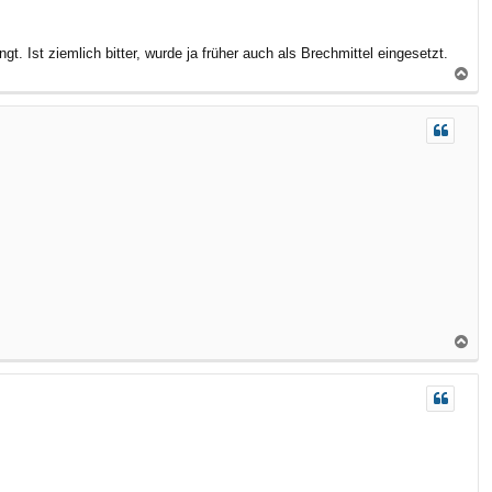
 Ist ziemlich bitter, wurde ja früher auch als Brechmittel eingesetzt.
N
a
c
h
o
b
e
n
N
a
c
h
o
b
e