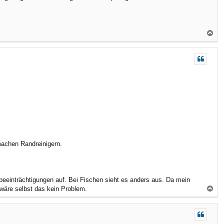
N
a
c
h
o
b
e
n
 machen Randreinigern.
einträchtigungen auf. Bei Fischen sieht es anders aus. Da mein
wäre selbst das kein Problem.
N
a
c
h