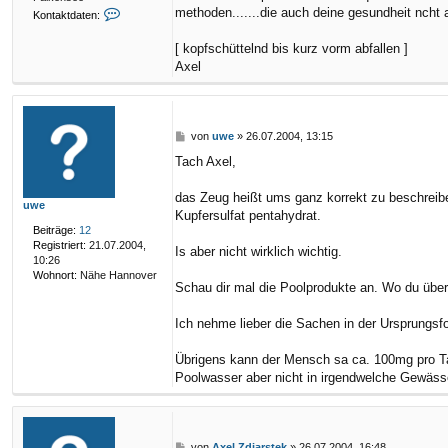
K
methoden.......die auch deine gesundheit ncht 
Kontaktdaten:
o
n
[ kopfschüttelnd bis kurz vorm abfallen ]
t
Axel
a
k
t
d
a
B
von
uwe
»
26.07.2004, 13:15
t
e
Tach Axel,
e
i
n
t
v
r
das Zeug heißt ums ganz korrekt zu beschreib
uwe
o
a
Kupfersulfat pentahydrat.
n
g
Beiträge:
12
A
Registriert:
21.07.2004,
Is aber nicht wirklich wichtig.
x
10:26
e
Wohnort:
Nähe Hannover
l
Schau dir mal die Poolprodukte an. Wo du übera
Z
d
Ich nehme lieber die Sachen in der Ursprungsfo
i
a
r
Übrigens kann der Mensch sa ca. 100mg pro Ta
s
Poolwasser aber nicht in irgendwelche Gewäss
t
e
k
B
von
Axel Zdiarstek
»
26.07.2004, 16:48