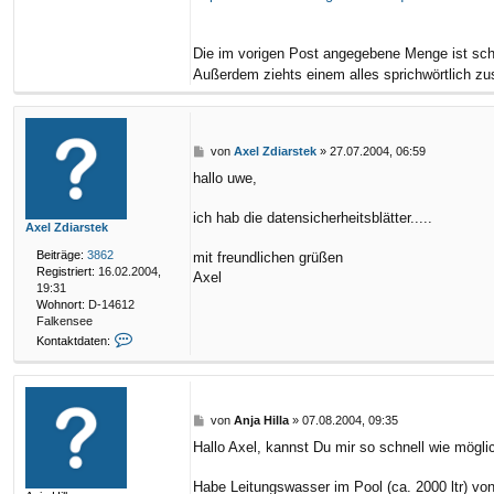
Z
d
i
Die im vorigen Post angegebene Menge ist schon
a
r
Außerdem ziehts einem alles sprichwörtlich 
s
t
e
k
B
von
Axel Zdiarstek
»
27.07.2004, 06:59
e
hallo uwe,
i
t
r
ich hab die datensicherheitsblätter.....
Axel Zdiarstek
a
g
Beiträge:
3862
mit freundlichen grüßen
Registriert:
16.02.2004,
Axel
19:31
Wohnort:
D-14612
Falkensee
K
Kontaktdaten:
o
n
t
a
k
B
von
Anja Hilla
»
07.08.2004, 09:35
t
e
Hallo Axel, kannst Du mir so schnell wie mögli
d
i
a
t
t
r
Habe Leitungswasser im Pool (ca. 2000 ltr) von