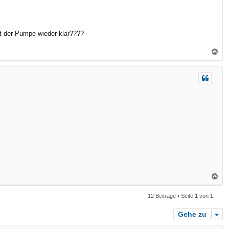
n
it der Pumpe wieder klar????
N
a
c
h
o
b
e
n
N
a
12 Beiträge • Seite
1
von
1
c
h
Gehe zu
o
b