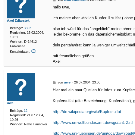
e
hallo uwe,
i
t
r
ich meinte aber wirklich Kupfer II sulfat ( ohne
Axel Zdiarstek
a
g
Beiträge:
3862
also ich würd für das "angeblich" meine ohren n
Registriert:
16.02.2004,
leider bekomme ich das datensicherheitsblatt ni
19:31
Wohnort:
D-14612
dein pentahydrat kann ja weniger umweltschädli
Falkensee
K
Kontaktdaten:
o
mit freundlichen grüßen
n
Axel
t
a
k
t
d
B
von
uwe
»
26.07.2004, 23:58
a
e
Hier mal ein paar Quellen für Infos zum Kupfers
t
i
e
t
n
r
Kupfersulfat (alte Bezeichnung: Kupfervitriol)
uwe
v
a
o
g
Beiträge:
12
http://de.wikipedia.org/wiki/Kupfersulfat
n
Registriert:
21.07.2004,
A
10:26
http://www.umweltbundesamt.de/wgs/an1-2.rtf
x
Wohnort:
Nähe Hannover
e
l
http://www.uni-tuebingen.de/uni/qca/download