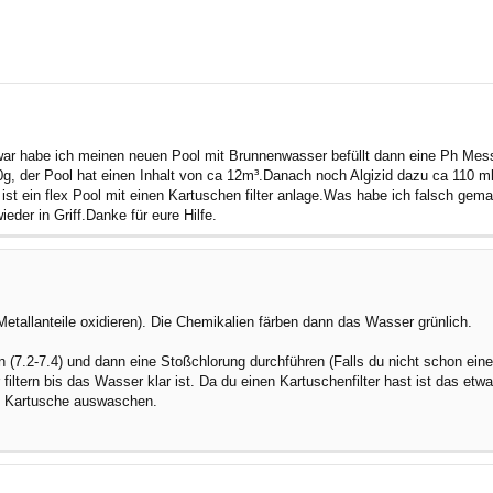
rte Suche
zwar habe ich meinen neuen Pool mit Brunnenwasser befüllt dann eine Ph Me
g, der Pool hat einen Inhalt von ca 12m³.Danach noch Algizid dazu ca 110 
st ein flex Pool mit einen Kartuschen filter anlage.Was habe ich falsch gemac
er in Griff.Danke für eure Hilfe.
allanteile oxidieren). Die Chemikalien färben dann das Wasser grünlich.
len (7.2-7.4) und dann eine Stoßchlorung durchführen (Falls du nicht schon ei
iltern bis das Wasser klar ist. Da du einen Kartuschenfilter hast ist das etw
e Kartusche auswaschen.