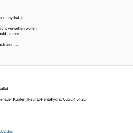
 pentahydrat )
icht verwetten wollen.
cht hierher.
ch sein....
ulfat:
, genauer Kupfer(II)-sulfat-Pentahydrat CuSO4·5H2O
/KU2.doc