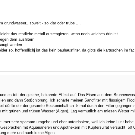
m grundwasser...soweit - so klar oder trübe ....
llleicht das restliche metall ausreagieren. wenn noch welches drin ist.
egen dem ausfiltern.
saugt werden.....
der so. hoffendlichj ist das kein bauhausfilter, da gibts die kartuschen im fac
und es tritt der gleiche, bekannte Effekt auf. Das Eisen aus dem Brunnenwas
en und dann Stoßchlorung. Ich schärfe meinen Sandfilter mit flüssigem Flock
Zeit dürfte der der gesamte Beckeninhalt ca. 5-mal durch den Filter gegangen s
 mit grünen und trüben Wasser (Algen). Lag vermutlich am miesen Wetter mit
 imer sehr sparsam umgehe und eher unterdosiere, weil ich keine Lust hab
esprächen mit Aquarianeren und Apothekern mit Kupfersulfat versucht. 50 
übung mehr und auch keine Algen.