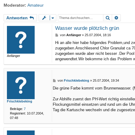
Moderator:
Amateur
riff
Suche
Erweite
Antworten
Wasser wurde plötzlich grün
B
von
Anfänger
»
25.07.2004, 18:16
e
Hi an alle hier habe folgendes Problem,und 
i
zugegeben.Anschliesend Chlor Granulat ca 70
t
r
zugegeben wurde aber nicht besser .Der Pool i
Anfänger
a
angewendtet.Wir bekomme ich das Problem wied
g
B
von
Frischklebeking
»
25.07.2004, 19:34
e
Die grüne Farbe kommt vom Brunnenwasser. (Met
i
t
r
Zur Abhilfe zuerst den PH-Wert richtig einstel
Frischklebeking
a
Flockungsmittel einsetzen und rund um die Uhr f
g
Beiträge:
7
Tag die Kartusche wechseln und die zugesetz
Registriert:
10.07.2004,
07:48