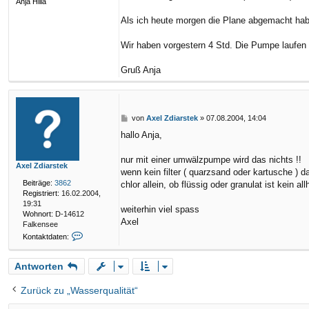
Anja Hilla
e
a
n
g
Als ich heute morgen die Plane abgemacht hab
v
o
Wir haben vorgestern 4 Std. Die Pumpe laufen 
n
A
x
Gruß Anja
e
l
Z
d
B
von
Axel Zdiarstek
»
07.08.2004, 14:04
i
e
a
hallo Anja,
i
r
t
s
r
nur mit einer umwälzpumpe wird das nichts !!
t
Axel Zdiarstek
a
e
wenn kein filter ( quarzsand oder kartusche ) d
g
k
Beiträge:
3862
chlor allein, ob flüssig oder granulat ist kein allh
Registriert:
16.02.2004,
19:31
weiterhin viel spass
Wohnort:
D-14612
Axel
Falkensee
K
Kontaktdaten:
o
n
Antworten
t
a
k
Zurück zu „Wasserqualität“
t
d