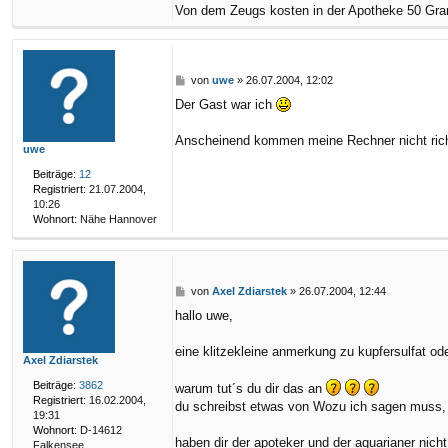
l
Von dem Zeugs kosten in der Apotheke 50 Gram
Z
d
i
a
B
von
uwe
»
26.07.2004, 12:02
r
e
s
Der Gast war ich
i
t
t
e
r
Anscheinend kommen meine Rechner nicht richt
k
uwe
a
g
Beiträge:
12
Registriert:
21.07.2004,
10:26
Wohnort:
Nähe Hannover
B
von
Axel Zdiarstek
»
26.07.2004, 12:44
e
hallo uwe,
i
t
r
eine klitzekleine anmerkung zu kupfersulfat oder
Axel Zdiarstek
a
g
Beiträge:
3862
warum tut´s du dir das an
Registriert:
16.02.2004,
du schreibst etwas von Wozu ich sagen muss, 
19:31
Wohnort:
D-14612
haben dir der apoteker und der aquarianer nicht
Falkensee