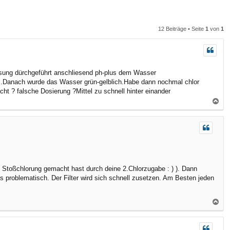
n
n
12 Beiträge • Seite
1
von
1
ssung dürchgeführt anschliesend ph-plus dem Wasser
ml.Danach wurde das Wasser grün-gelblich.Habe dann nochmal chlor
ht ? falsche Dosierung ?Mittel zu schnell hinter einander
N
a
c
h
o
b
e
ne Stoßchlorung gemacht hast durch deine 2.Chlorzugabe : ) ). Dann
n
as problematisch. Der Filter wird sich schnell zusetzen. Am Besten jeden
N
a
c