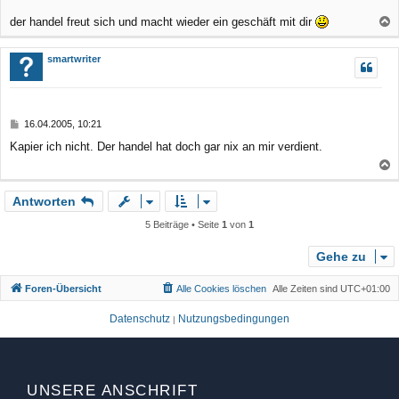
t
r
der handel freut sich und macht wieder ein geschäft mit dir
a
a
g
c
smartwriter
h
o
b
B
16.04.2005, 10:21
e
e
Kapier ich nicht. Der handel hat doch gar nix an mir verdient.
n
i
t
r
a
a
Antworten
c
g
h
5 Beiträge • Seite
1
von
1
o
b
Gehe zu
e
Foren-Übersicht
Alle Cookies löschen
Alle Zeiten sind
UTC+01:00
n
Datenschutz
Nutzungsbedingungen
|
UNSERE ANSCHRIFT