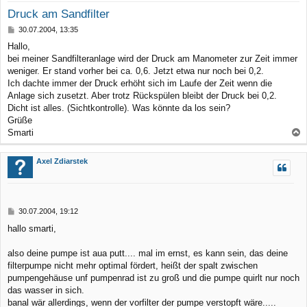
Druck am Sandfilter
B
30.07.2004, 13:35
e
Hallo,
i
bei meiner Sandfilteranlage wird der Druck am Manometer zur Zeit immer
t
r
weniger. Er stand vorher bei ca. 0,6. Jetzt etwa nur noch bei 0,2.
a
Ich dachte immer der Druck erhöht sich im Laufe der Zeit wenn die
g
Anlage sich zusetzt. Aber trotz Rückspülen bleibt der Druck bei 0,2.
Dicht ist alles. (Sichtkontrolle). Was könnte da los sein?
Grüße
Smarti
a
c
Axel Zdiarstek
h
o
b
B
30.07.2004, 19:12
e
e
hallo smarti,
n
i
t
r
also deine pumpe ist aua putt.... mal im ernst, es kann sein, das deine
a
filterpumpe nicht mehr optimal fördert, heißt der spalt zwischen
g
pumpengehäuse unf pumpenrad ist zu groß und die pumpe quirlt nur noch
das wasser in sich.
banal wär allerdings, wenn der vorfilter der pumpe verstopft wäre.....