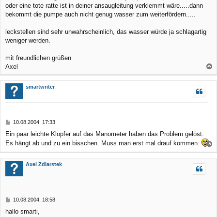
oder eine tote ratte ist in deiner ansaugleitung verklemmt wäre.....dann
bekommt die pumpe auch nicht genug wasser zum weiterfördern.....
leckstellen sind sehr unwahrscheinlich, das wasser würde ja schlagartig
weniger werden.
mit freundlichen grüßen
Axel
a
c
smartwriter
h
o
b
B
10.08.2004, 17:33
e
e
Ein paar leichte Klopfer auf das Manometer haben das Problem gelöst.
n
i
Es hängt ab und zu ein bisschen. Muss man erst mal drauf kommen.
t
r
a
a
c
Axel Zdiarstek
g
h
o
b
B
10.08.2004, 18:58
e
e
hallo smarti,
n
i