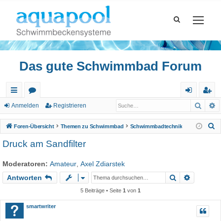
Das gute Schwimmbad Forum
Such
E
ch
or
n
eg
Anmelden
Registrieren
ne
en
m
ist
S
Foren-Übersicht
Themen zu Schwimmbad
Schwimmbadtechnik
llz
el
rie
u
Druck am Sandfilter
c
ug
de
re
h
Moderatoren:
Amateur
,
Axel Zdiarstek
riff
n
n
e
Suche
Erweiter
Antworten
5 Beiträge • Seite
1
von
1
smartwriter