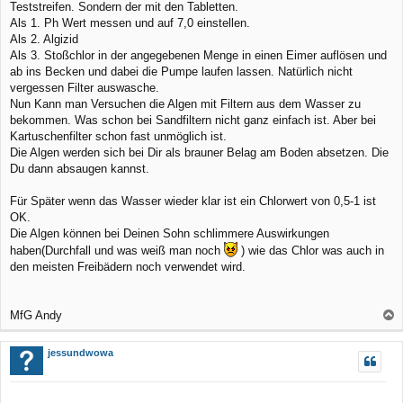
Teststreifen. Sondern der mit den Tabletten.
Als 1. Ph Wert messen und auf 7,0 einstellen.
Als 2. Algizid
Als 3. Stoßchlor in der angegebenen Menge in einen Eimer auflösen und
ab ins Becken und dabei die Pumpe laufen lassen. Natürlich nicht
vergessen Filter auswasche.
Nun Kann man Versuchen die Algen mit Filtern aus dem Wasser zu
bekommen. Was schon bei Sandfiltern nicht ganz einfach ist. Aber bei
Kartuschenfilter schon fast unmöglich ist.
Die Algen werden sich bei Dir als brauner Belag am Boden absetzen. Die
Du dann absaugen kannst.
Für Später wenn das Wasser wieder klar ist ein Chlorwert von 0,5-1 ist
OK.
Die Algen können bei Deinen Sohn schlimmere Auswirkungen
haben(Durchfall und was weiß man noch
) wie das Chlor was auch in
den meisten Freibädern noch verwendet wird.
MfG Andy
a
c
jessundwowa
h
o