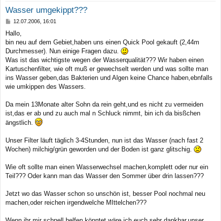
Wasser umgekippt???
B
12.07.2006, 16:01
e
Hallo,
i
bin neu auf dem Gebiet,haben uns einen Quick Pool gekauft (2,44m
t
r
Durchmesser). Nun einige Fragen dazu.
a
Was ist das wichtigste wegen der Wasserqualität??? Wir haben einen
g
Kartuschenfilter, wie oft muß er gewechselt werden und was sollte man
ins Wasser geben,das Bakterien und Algen keine Chance haben,ebnfalls
wie umkippen des Wassers.
Da mein 13Monate alter Sohn da rein geht,und es nicht zu vermeiden
ist,das er ab und zu auch mal n Schluck nimmt, bin ich da bisßchen
ängstlich.
Unser Filter läuft täglich 3-4Stunden, nun ist das Wasser (nach fast 2
Wochen) milchig/grün geworden und der Boden ist ganz glitschig.
Wie oft sollte man einen Wasserwechsel machen,komplett oder nur ein
Teil??? Oder kann man das Wasser den Sommer über drin lassen???
Jetzt wo das Wasser schon so unschön ist, besser Pool nochmal neu
machen,oder reichen irgendwelche MIttelchen???
Wenn ihr mir schnell helfen könntet,wäre ich euch sehr dankbar,unser