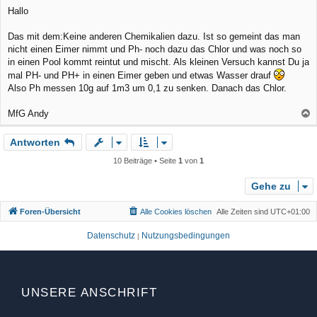
e
Hallo
n
i
t
r
Das mit dem:Keine anderen Chemikalien dazu. Ist so gemeint das man
a
nicht einen Eimer nimmt und Ph- noch dazu das Chlor und was noch so
g
in einen Pool kommt reintut und mischt. Als kleinen Versuch kannst Du ja
mal PH- und PH+ in einen Eimer geben und etwas Wasser drauf
Also Ph messen 10g auf 1m3 um 0,1 zu senken. Danach das Chlor.
MfG Andy
a
Antworten
c
h
10 Beiträge • Seite
1
von
1
o
b
Gehe zu
e
Foren-Übersicht
Alle Cookies löschen
Alle Zeiten sind
UTC+01:00
n
Datenschutz
Nutzungsbedingungen
|
UNSERE ANSCHRIFT