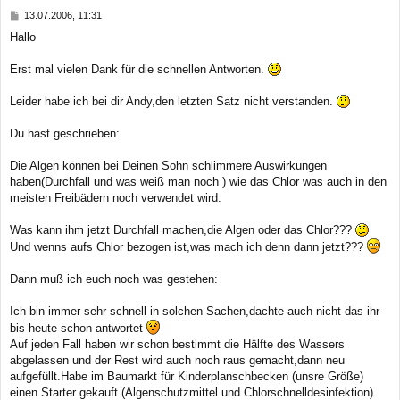
b
B
13.07.2006, 11:31
e
e
Hallo
n
i
t
r
Erst mal vielen Dank für die schnellen Antworten.
a
g
Leider habe ich bei dir Andy,den letzten Satz nicht verstanden.
Du hast geschrieben:
Die Algen können bei Deinen Sohn schlimmere Auswirkungen
haben(Durchfall und was weiß man noch ) wie das Chlor was auch in den
meisten Freibädern noch verwendet wird.
Was kann ihm jetzt Durchfall machen,die Algen oder das Chlor???
Und wenns aufs Chlor bezogen ist,was mach ich denn dann jetzt???
Dann muß ich euch noch was gestehen:
Ich bin immer sehr schnell in solchen Sachen,dachte auch nicht das ihr
bis heute schon antwortet
Auf jeden Fall haben wir schon bestimmt die Hälfte des Wassers
abgelassen und der Rest wird auch noch raus gemacht,dann neu
aufgefüllt.Habe im Baumarkt für Kinderplanschbecken (unsre Größe)
einen Starter gekauft (Algenschutzmittel und Chlorschnelldesinfektion).