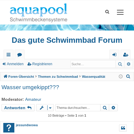
Das gute Schwimmbad Forum
Such
E
ch
or
n
eg
Anmelden
Registrieren
ne
en
m
ist
S
Foren-Übersicht
Themen zu Schwimmbad
Wasserqualität
llz
el
rie
u
Wasser umgekippt???
c
ug
de
re
h
Moderator:
Amateur
riff
n
n
e
Suche
Erweiter
Antworten
10 Beiträge • Seite
1
von
1
jessundwowa