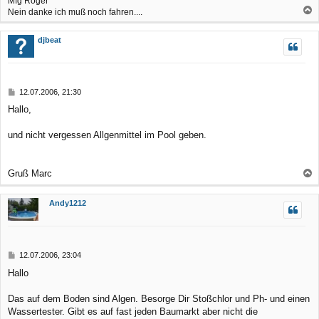
Mfg Roger
Nein danke ich muß noch fahren....
a
c
djbeat
h
o
b
B
12.07.2006, 21:30
e
e
Hallo,
n
i
t
r
und nicht vergessen Allgenmittel im Pool geben.
a
g
Gruß Marc
a
c
Andy1212
h
o
b
B
12.07.2006, 23:04
e
e
Hallo
n
i
t
r
Das auf dem Boden sind Algen. Besorge Dir Stoßchlor und Ph- und einen
a
Wassertester. Gibt es auf fast jeden Baumarkt aber nicht die
g