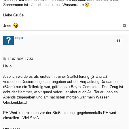
Sohnemann ist nämlich eine kleine Wasserrratte
Liebe Grüße
Jess.
a
c
roger
h
o
b
B
12.07.2006, 17:33
e
e
Hallo
n
i
t
r
Also ich würde es als erstes mit einer Stoßchlorung (Granulat)
a
versuchen.Dosiermenge laut angaben auf der Verpackung.Da das bei mir
g
(54qm) nur ein Teilerfolg war, griff ich zu Bayrol Complete...Das Zeug ist
echt der Hammer, wirkt quasi sofort, ist aber auch Ar...Teuer...hab es
Abends zugegeben und am nächsten morgen war mein Wasser
Glockenklar...!!
PH Wert kontrollieren vor der Stoßchlorung, gegebenenfalls PH wert
einstellen...Viel Spaß