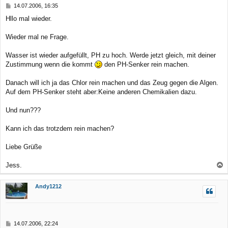
B
14.07.2006, 16:35
e
e
Hllo mal wieder.
n
i
t
r
Wieder mal ne Frage.
a
g
Wasser ist wieder aufgefüllt, PH zu hoch. Werde jetzt gleich, mit deiner
Zustimmung wenn die kommt
den PH-Senker rein machen.
Danach will ich ja das Chlor rein machen und das Zeug gegen die Algen.
Auf dem PH-Senker steht aber:Keine anderen Chemikalien dazu.
Und nun???
Kann ich das trotzdem rein machen?
Liebe Grüße
Jess.
a
c
Andy1212
h
o
b
B
14.07.2006, 22:24
e