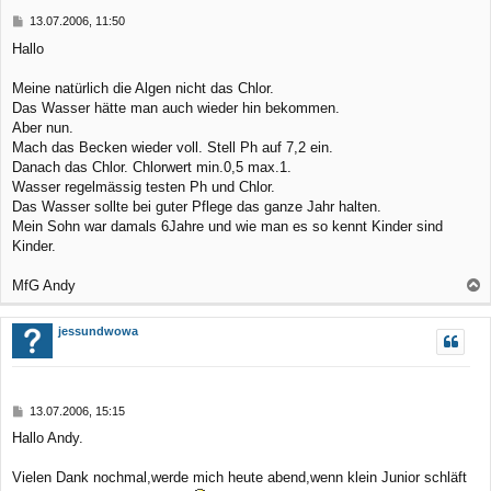
b
B
13.07.2006, 11:50
e
e
Hallo
n
i
t
r
Meine natürlich die Algen nicht das Chlor.
a
Das Wasser hätte man auch wieder hin bekommen.
g
Aber nun.
Mach das Becken wieder voll. Stell Ph auf 7,2 ein.
Danach das Chlor. Chlorwert min.0,5 max.1.
Wasser regelmässig testen Ph und Chlor.
Das Wasser sollte bei guter Pflege das ganze Jahr halten.
Mein Sohn war damals 6Jahre und wie man es so kennt Kinder sind
Kinder.
MfG Andy
a
c
jessundwowa
h
o
b
B
13.07.2006, 15:15
e
e
Hallo Andy.
n
i
t
r
Vielen Dank nochmal,werde mich heute abend,wenn klein Junior schläft