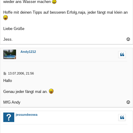
a
wieder ans Wasser machen
g
Hoffe mit deinen Tipps auf besseren Erfolg,naja, jeder fängt mal klein an
Liebe Grüße
Jess.
a
c
Andy1212
h
o
b
B
13.07.2006, 21:56
e
e
Hallo
n
i
t
r
Genau jeder fängt mal an.
a
g
MfG Andy
a
c
jessundwowa
h
o
b