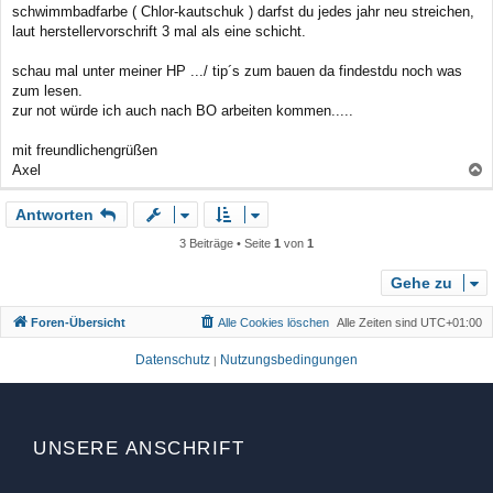
schwimmbadfarbe ( Chlor-kautschuk ) darfst du jedes jahr neu streichen,
laut herstellervorschrift 3 mal als eine schicht.
schau mal unter meiner HP .../ tip´s zum bauen da findestdu noch was
zum lesen.
zur not würde ich auch nach BO arbeiten kommen.....
mit freundlichengrüßen
Axel
a
Antworten
c
h
3 Beiträge • Seite
1
von
1
o
b
Gehe zu
e
Foren-Übersicht
Alle Cookies löschen
Alle Zeiten sind
UTC+01:00
n
Datenschutz
Nutzungsbedingungen
|
UNSERE ANSCHRIFT