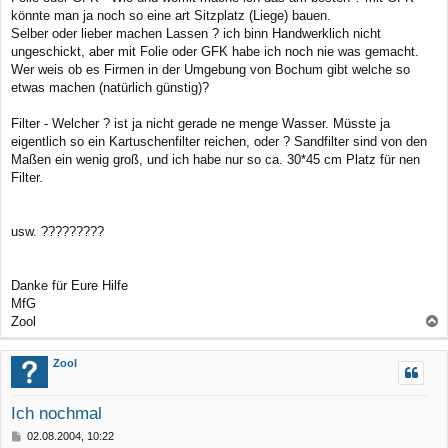
könnte man ja noch so eine art Sitzplatz (Liege) bauen.
Selber oder lieber machen Lassen ? ich binn Handwerklich nicht
ungeschickt, aber mit Folie oder GFK habe ich noch nie was gemacht.
Wer weis ob es Firmen in der Umgebung von Bochum gibt welche so
etwas machen (natürlich günstig)?
Filter - Welcher ? ist ja nicht gerade ne menge Wasser. Müsste ja
eigentlich so ein Kartuschenfilter reichen, oder ? Sandfilter sind von den
Maßen ein wenig groß, und ich habe nur so ca. 30*45 cm Platz für nen
Filter.
usw. ?????????
Danke für Eure Hilfe
MfG
Zool
a
c
Zool
h
o
Ich nochmal
b
B
02.08.2004, 10:22
e