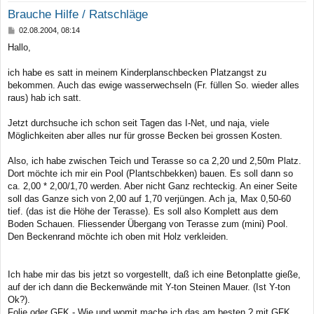
Brauche Hilfe / Ratschläge
B
02.08.2004, 08:14
e
Hallo,
i
t
r
ich habe es satt in meinem Kinderplanschbecken Platzangst zu
a
bekommen. Auch das ewige wasserwechseln (Fr. füllen So. wieder alles
g
raus) hab ich satt.
Jetzt durchsuche ich schon seit Tagen das I-Net, und naja, viele
Möglichkeiten aber alles nur für grosse Becken bei grossen Kosten.
Also, ich habe zwischen Teich und Terasse so ca 2,20 und 2,50m Platz.
Dort möchte ich mir ein Pool (Plantschbekken) bauen. Es soll dann so
ca. 2,00 * 2,00/1,70 werden. Aber nicht Ganz rechteckig. An einer Seite
soll das Ganze sich von 2,00 auf 1,70 verjüngen. Ach ja, Max 0,50-60
tief. (das ist die Höhe der Terasse). Es soll also Komplett aus dem
Boden Schauen. Fliessender Übergang von Terasse zum (mini) Pool.
Den Beckenrand möchte ich oben mit Holz verkleiden.
Ich habe mir das bis jetzt so vorgestellt, daß ich eine Betonplatte gieße,
auf der ich dann die Beckenwände mit Y-ton Steinen Mauer. (Ist Y-ton
Ok?).
Folie oder GFK - Wie und womit mache ich das am besten ? mit GFK