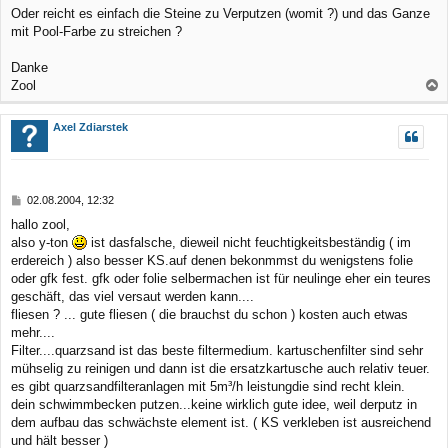
e
Oder reicht es einfach die Steine zu Verputzen (womit ?) und das Ganze
n
i
mit Pool-Farbe zu streichen ?
t
r
a
Danke
g
Zool
a
c
Axel Zdiarstek
h
o
b
B
02.08.2004, 12:32
e
e
hallo zool,
n
i
also y-ton
ist dasfalsche, dieweil nicht feuchtigkeitsbeständig ( im
t
r
erdereich ) also besser KS.auf denen bekonmmst du wenigstens folie
a
oder gfk fest. gfk oder folie selbermachen ist für neulinge eher ein teures
g
geschäft, das viel versaut werden kann....
fliesen ? ... gute fliesen ( die brauchst du schon ) kosten auch etwas
mehr....
Filter....quarzsand ist das beste filtermedium. kartuschenfilter sind sehr
mühselig zu reinigen und dann ist die ersatzkartusche auch relativ teuer.
es gibt quarzsandfilteranlagen mit 5m³/h leistungdie sind recht klein.
dein schwimmbecken putzen...keine wirklich gute idee, weil derputz in
dem aufbau das schwächste element ist. ( KS verkleben ist ausreichend
und hält besser )