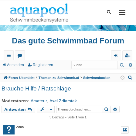
Das gute Schwimmbad Forum
Such
E
ch
or
n
eg
Anmelden
Registrieren
ne
en
m
ist
S
Foren-Übersicht
Themen zu Schwimmbad
Schwimmbecken
llz
el
rie
u
Brauche Hilfe / Ratschläge
c
ug
de
re
h
Moderatoren:
Amateur
,
Axel Zdiarstek
riff
n
n
e
Suche
Erweiter
Antworten
3 Beiträge • Seite
1
von
1
Zoool