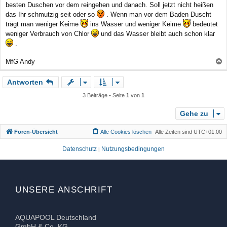
a
besten Duschen vor dem reingehen und danach. Soll jetzt nicht heißen
g
das Ihr schmutzig seit oder so
. Wenn man vor dem Baden Duscht
trägt man weniger Keime
ins Wasser und weniger Keime
bedeutet
weniger Verbrauch von Chlor
und das Wasser bleibt auch schon klar
.
MfG Andy
a
Antworten
c
h
3 Beiträge • Seite
1
von
1
o
b
Gehe zu
e
Foren-Übersicht
Alle Cookies löschen
Alle Zeiten sind
UTC+01:00
n
Datenschutz
Nutzungsbedingungen
|
UNSERE ANSCHRIFT
AQUAPOOL Deutschland
GmbH & Co. KG