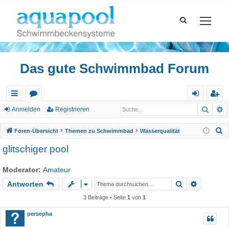
Das gute Schwimmbad Forum
Such
E
ch
or
n
eg
Anmelden
Registrieren
ne
en
m
ist
S
Foren-Übersicht
Themen zu Schwimmbad
Wasserqualität
llz
el
rie
u
glitschiger pool
c
ug
de
re
h
Moderator:
Amateur
riff
n
n
e
Suche
Erweiter
Antworten
3 Beiträge • Seite
1
von
1
persepha