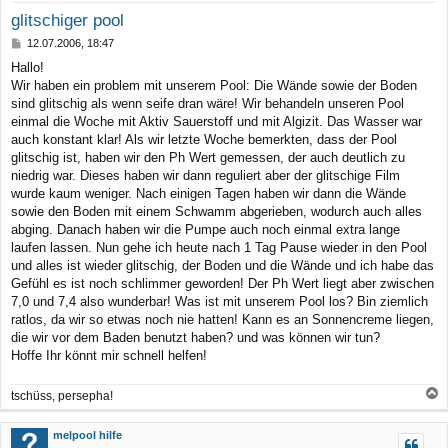
glitschiger pool
B
12.07.2006, 18:47
e
Hallo!
i
Wir haben ein problem mit unserem Pool: Die Wände sowie der Boden
t
r
sind glitschig als wenn seife dran wäre! Wir behandeln unseren Pool
a
einmal die Woche mit Aktiv Sauerstoff und mit Algizit. Das Wasser war
g
auch konstant klar! Als wir letzte Woche bemerkten, dass der Pool
glitschig ist, haben wir den Ph Wert gemessen, der auch deutlich zu
niedrig war. Dieses haben wir dann reguliert aber der glitschige Film
wurde kaum weniger. Nach einigen Tagen haben wir dann die Wände
sowie den Boden mit einem Schwamm abgerieben, wodurch auch alles
abging. Danach haben wir die Pumpe auch noch einmal extra lange
laufen lassen. Nun gehe ich heute nach 1 Tag Pause wieder in den Pool
und alles ist wieder glitschig, der Boden und die Wände und ich habe das
Gefühl es ist noch schlimmer geworden! Der Ph Wert liegt aber zwischen
7,0 und 7,4 also wunderbar! Was ist mit unserem Pool los? Bin ziemlich
ratlos, da wir so etwas noch nie hatten! Kann es an Sonnencreme liegen,
die wir vor dem Baden benutzt haben? und was können wir tun?
Hoffe Ihr könnt mir schnell helfen!
tschüss, persepha!
a
c
melpool hilfe