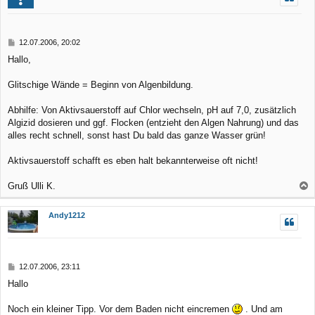
h
o
b
B
12.07.2006, 20:02
e
e
Hallo,
n
i
t
r
Glitschige Wände = Beginn von Algenbildung.
a
g
Abhilfe: Von Aktivsauerstoff auf Chlor wechseln, pH auf 7,0, zusätzlich
Algizid dosieren und ggf. Flocken (entzieht den Algen Nahrung) und das
alles recht schnell, sonst hast Du bald das ganze Wasser grün!
Aktivsauerstoff schafft es eben halt bekannterweise oft nicht!
Gruß Ulli K.
a
c
Andy1212
h
o
b
B
12.07.2006, 23:11
e
e
Hallo
n
i
t
r
Noch ein kleiner Tipp. Vor dem Baden nicht eincremen
. Und am